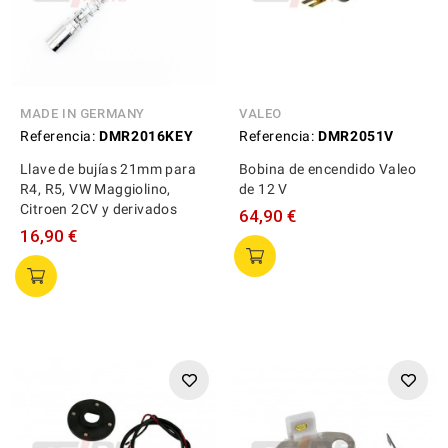
MADE IN GERMANY
VALEO
Referencia:
DMR2016KEY
Referencia:
DMR2051V
Llave de bujías 21mm para
Bobina de encendido Valeo
R4, R5, VW Maggiolino,
de 12 V
Citroen 2CV y derivados
64,90 €
16,90 €