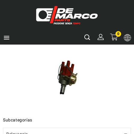
0

Subcategorías
Relevancia