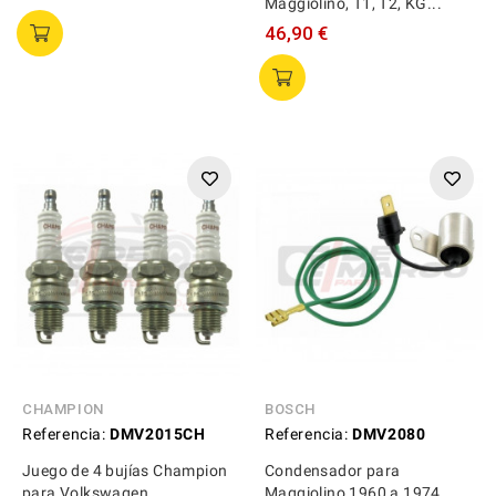
Maggiolino, T1, T2, KG...
46,90 €
CHAMPION
BOSCH
Referencia:
DMV2015CH
Referencia:
DMV2080
Juego de 4 bujías Champion
Condensador para
para Volkswagen
Maggiolino 1960 a 1974,