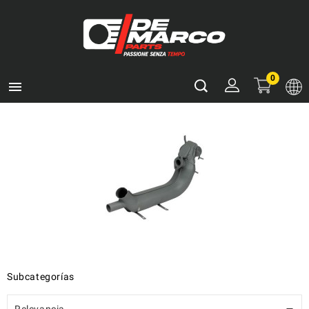
0

Subcategorías
Relevancia