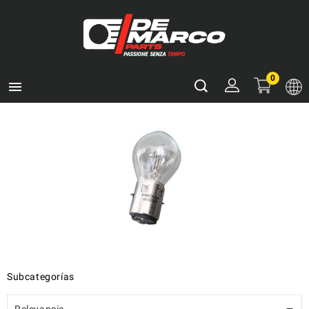
0

Subcategorías
Relevancia