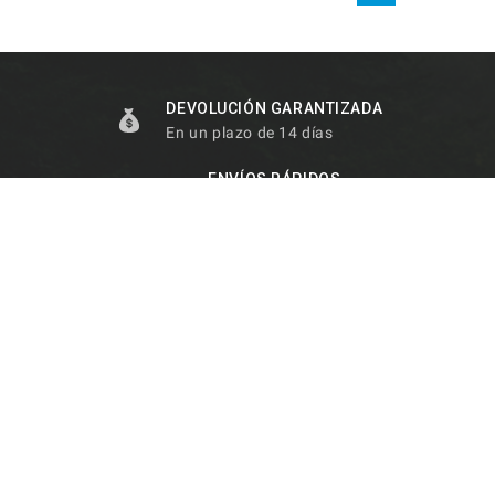
DEVOLUCIÓN GARANTIZADA
En un plazo de 14 días
ENVÍOS RÁPIDOS
A todo el mundo
ASISTENCIA
Personalizada
100% FIABILIDAD
Garantizada por los clientes

INFORMACIÓN DE LA TIENDA