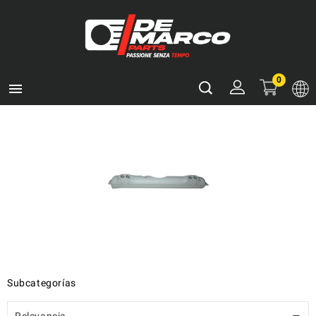
0

Subcategorías
Relevancia