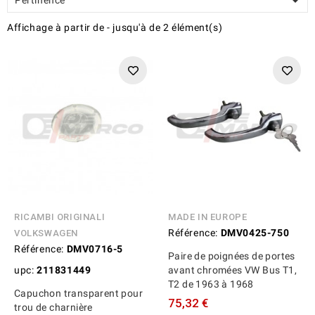

Affichage
à partir de
-
jusqu'à
de
2
élément(s)
RICAMBI ORIGINALI
MADE IN EUROPE
Référence:
DMV0425-750
VOLKSWAGEN
Référence:
DMV0716-5
Paire de poignées de portes
upc:
211831449
avant chromées VW Bus T1,
T2 de 1963 à 1968
Capuchon transparent pour
75,32 €
trou de charnière