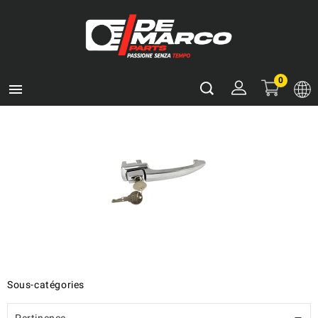
0

Sous-catégories
Pertinence