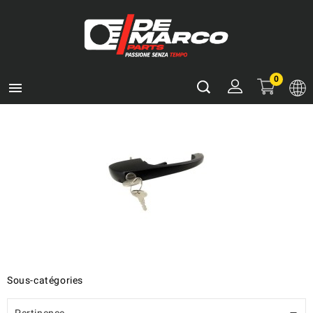
0

Sous-catégories
Pertinence