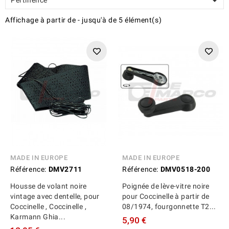

Affichage
à partir de
-
jusqu'à
de
5
élément(s)
MADE IN EUROPE
MADE IN EUROPE
Référence:
DMV2711
Référence:
DMV0518-200
Housse de volant noire
Poignée de lève-vitre noire
vintage avec dentelle, pour
pour Coccinelle à partir de
Coccinelle , Coccinelle ,
08/1974, fourgonnette T2...
Karmann Ghia...
5,90 €