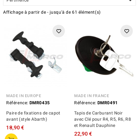

Affichage
à partir de
-
jusqu'à
de
61
élément(s)
MADE IN EUROPE
MADE IN FRANCE
Référence:
DMR0435
Référence:
DMR0491
Paire de fixations de capot
Tapis de Carburant Noir
avant (style Abarth)
avec Clé pour R4, R5, R6, R8
et Renault Dauphine
18,90 €
22,90 €