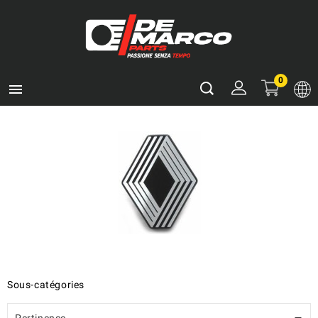
0

Sous-catégories
Pertinence