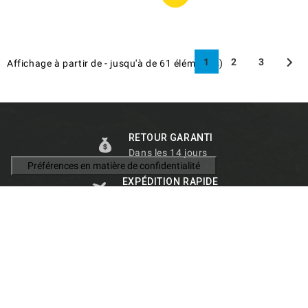

1
2
3
Affichage
à partir de
-
jusqu'à
de
61
élément(s)
RETOUR GARANTI
Dans les 14 jours
EXPÉDITION RAPIDE
Dans le monde entier
ASSISTANCE
Personnalisé
EXPÉDITION RAPIDE
Dans le monde entier