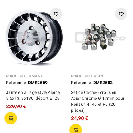
MADE IN GERMANY
MADE IN EUROPE
Référence:
DMR2569
Référence:
DMR2582
Jante en alliage style Alpine
Set de Cache-Écrous en
5.5x13, 3x130, déport ET25
Acier Chromé Ø 17mm pour
Renault 4, R5 et R6 (20
229,90 €
pièces)
24,90 €