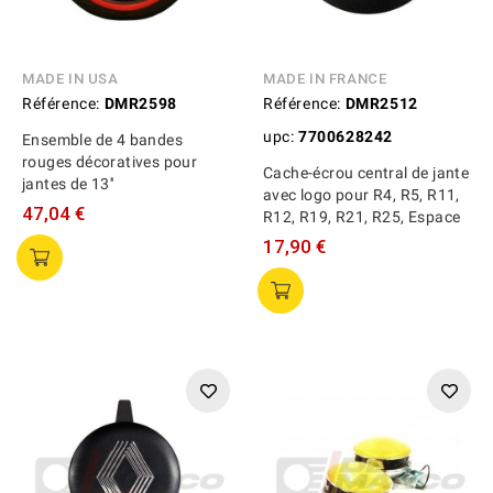
MADE IN USA
MADE IN FRANCE
Référence:
DMR2598
Référence:
DMR2512
upc:
7700628242
Ensemble de 4 bandes
rouges décoratives pour
Cache-écrou central de jante
jantes de 13''
avec logo pour R4, R5, R11,
47,04 €
R12, R19, R21, R25, Espace
17,90 €