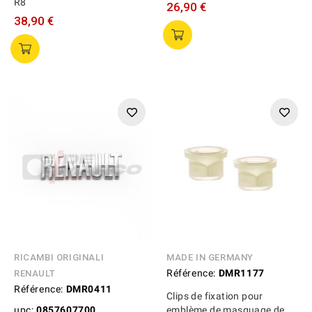
R8
26,90 €
38,90 €
RICAMBI ORIGINALI
MADE IN GERMANY
Référence:
DMR1177
RENAULT
Référence:
DMR0411
Clips de fixation pour
upc:
0857607700
emblème de masquage de