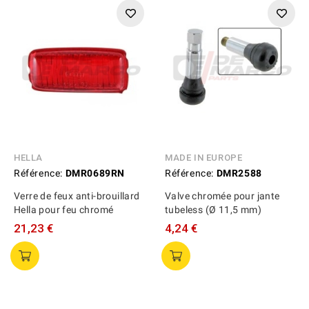
HELLA
MADE IN EUROPE
Référence:
DMR0689RN
Référence:
DMR2588
Verre de feux anti-brouillard
Valve chromée pour jante
Hella pour feu chromé
tubeless (Ø 11,5 mm)
21,23 €
4,24 €