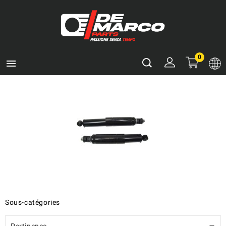
0

Sous-catégories
Pertinence