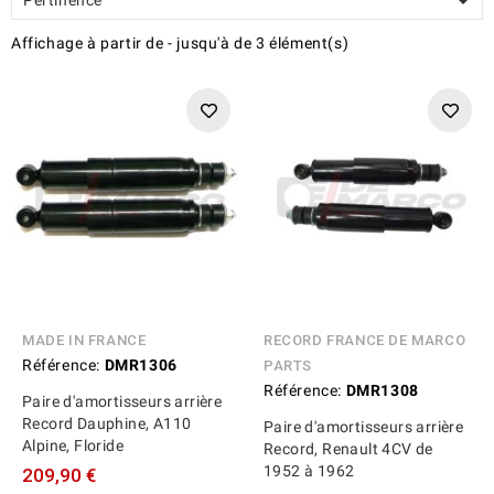

Affichage
à partir de
-
jusqu'à
de
3
élément(s)
MADE IN FRANCE
RECORD FRANCE DE MARCO
Référence:
DMR1306
PARTS
Référence:
DMR1308
Paire d'amortisseurs arrière
Record Dauphine, A110
Paire d'amortisseurs arrière
Alpine, Floride
Record, Renault 4CV de
1952 à 1962
209,90 €