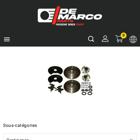
0

Sous-catégories
Pertinence