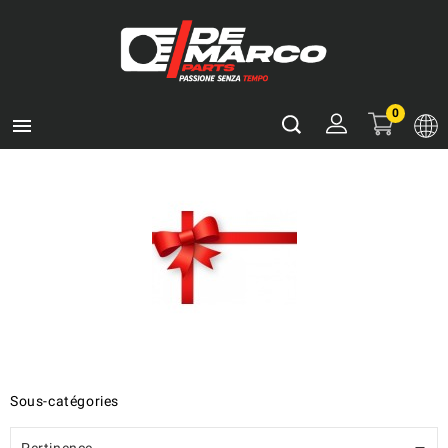
0

Sous-catégories
Pertinence