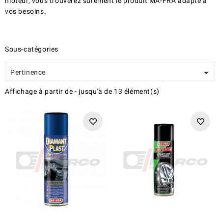
moteur, vous trouverez sûrement le produit MA-FRA adapté à
vos besoins.
Sous-catégories

Pertinence
Affichage
à partir de
-
jusqu'à
de
13
élément(s)