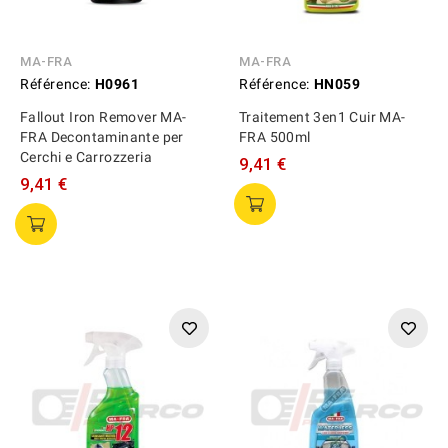
MA-FRA
MA-FRA
Référence:
H0961
Référence:
HN059
Fallout Iron Remover MA-
Traitement 3en1 Cuir MA-
FRA Decontaminante per
FRA 500ml
Cerchi e Carrozzeria
9,41 €
9,41 €