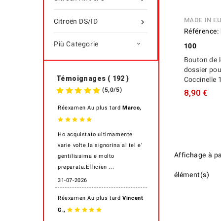
MADE IN E
Citroën DS/ID

Référence:
Più Categorie

100
Bouton de 
dossier pou
Témoignages ( 192 )
Coccinelle
(
5,0
/
5
)
8,90 €
,
Réexamen Au plus tard
Marco
Ho acquistato ultimamente
varie volte.la signorina al tel e'
Affichage
à p
gentilissima e molto
preparata.Efficien ...
élément(s)
31-07-2026
Réexamen Au plus tard
Vincent
,
G.