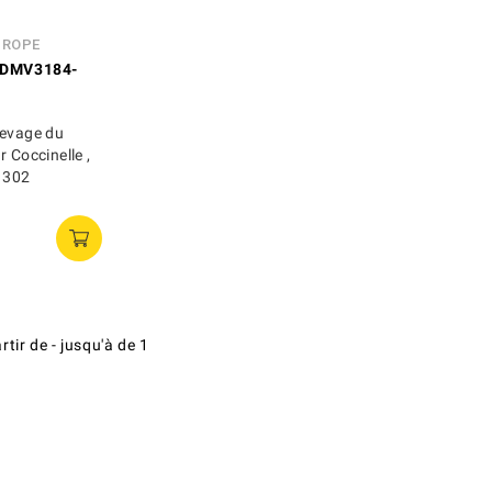
UROPE
DMV3184-
levage du
r Coccinelle ,
 1302
artir de
-
jusqu'à
de
1