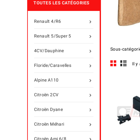
TOUTES LES CATÉGORIES
Renault 4/R6

Renault 5/Super 5

Sous-catégori
4CV/Dauphine

Il y
Floride/Caravelles

Alpine A110

Citroën 2CV

Citroën Dyane

Citroën Méhari

Citroën Ami 6/8
