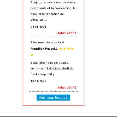
Bonjour, je suis à ma troisième
commande et la transaction, le
suivi et la réception se
déroulen ...
05-01-2026
Achat Vérifié
Réexamen Au plus tard
,
František Pasecký
Zboží přesně podle popisu,
velmi rychlá dodávka zboží do
České Republiky.
10-11-2025
Achat Vérifié
Voir tous les avis