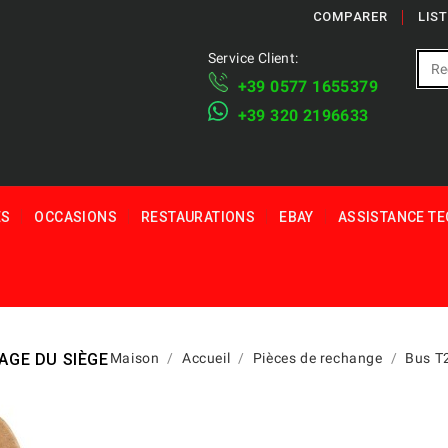
COMPARER
LIS
Service Client:
+39 ​​0577 1655379
​+39 320 2196633
ES
OCCASIONS
RESTAURATIONS
EBAY
ASSISTANCE T
GE DU SIÈGE
Maison
Accueil
Pièces de rechange
Bus T2