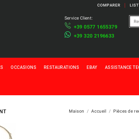
COMPARER
LIS
Service Client:
+39 ​​0577 1655379
​+39 320 2196633
ES
OCCASIONS
RESTAURATIONS
EBAY
ASSISTANCE T
ANT
Maison
Accueil
Pièces de r