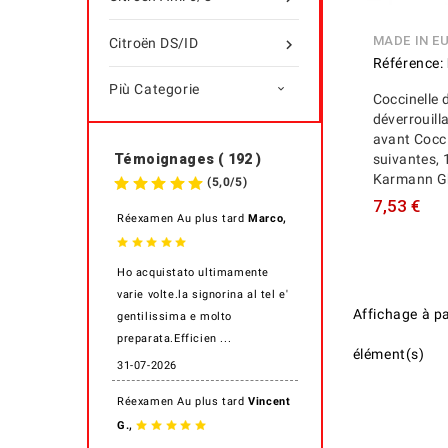
MADE IN E
Citroën DS/ID

Référence:
Più Categorie

Coccinelle 
déverrouill
avant Cocci
suivantes, 
Témoignages ( 192 )
Karmann G
(
5,0
/
5
)
7,53 €
,
Réexamen Au plus tard
Marco
Ho acquistato ultimamente
varie volte.la signorina al tel e'
Affichage
à p
gentilissima e molto
preparata.Efficien ...
élément(s)
31-07-2026
Réexamen Au plus tard
Vincent
,
G.