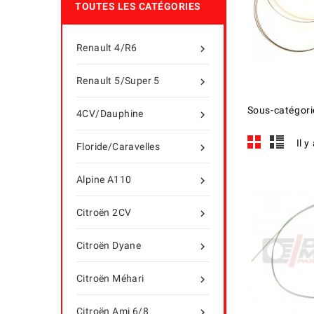
TOUTES LES CATÉGORIES
Renault 4/R6

Renault 5/Super 5

Sous-catégori
4CV/Dauphine

Il y
Floride/Caravelles

Alpine A110

Citroën 2CV

Citroën Dyane

Citroën Méhari

Citroën Ami 6/8
