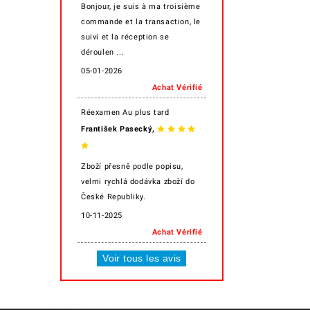
Bonjour, je suis à ma troisième
commande et la transaction, le
suivi et la réception se
déroulen ...
05-01-2026
Achat Vérifié
Réexamen Au plus tard
,
František Pasecký
Zboží přesně podle popisu,
velmi rychlá dodávka zboží do
České Republiky.
10-11-2025
Achat Vérifié
Voir tous les avis