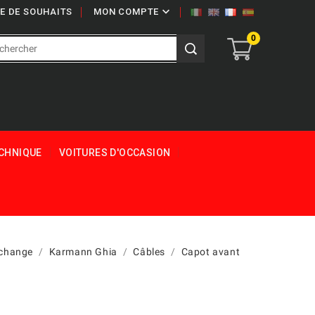

TE DE SOUHAITS
MON COMPTE
0
ECHNIQUE
VOITURES D'OCCASION
echange
Karmann Ghia
Câbles
Capot avant