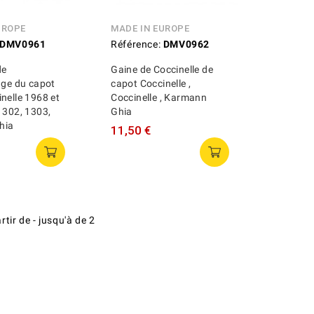
UROPE
MADE IN EUROPE
DMV0961
Référence:
DMV0962
de
Gaine de Coccinelle de
age du capot
capot Coccinelle ,
nelle 1968 et
Coccinelle , Karmann
1302, 1303,
Ghia
hia
11,50 €
artir de
-
jusqu'à
de
2