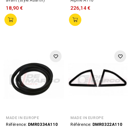
avant (style Abarth)
Alpine A110
18,90 €
226,14 €
MADE IN EUROPE
MADE IN EUROPE
Référence:
DMR0334A110
Référence:
DMR0322A110