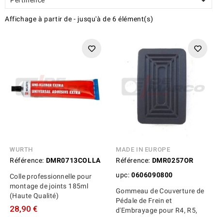

Affichage
à partir de
-
jusqu'à
de
6
élément(s)
WURTH
MADE IN EUROPE
Référence:
DMR0713COLLA
Référence:
DMR0257OR
upc:
0606090800
Colle professionnelle pour
montage de joints 185ml
Gommeau de Couverture de
(Haute Qualité)
Pédale de Frein et
28,90 €
d'Embrayage pour R4, R5,