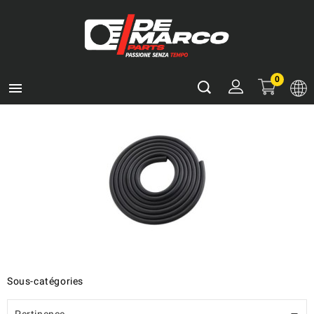
0

Sous-catégories
Pertinence