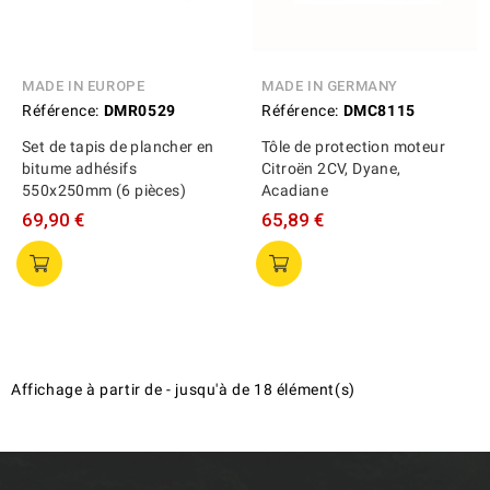
MADE IN EUROPE
MADE IN GERMANY
Référence:
DMR0529
Référence:
DMC8115
Set de tapis de plancher en
Tôle de protection moteur
bitume adhésifs
Citroën 2CV, Dyane,
550x250mm (6 pièces)
Acadiane
69,90 €
65,89 €
Affichage
à partir de
-
jusqu'à
de
18
élément(s)