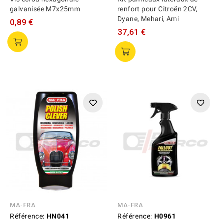
galvanisée M7x25mm
renfort pour Citroën 2CV,
Dyane, Mehari, Ami
0,89 €
37,61 €
MA-FRA
MA-FRA
Référence:
HN041
Référence:
H0961