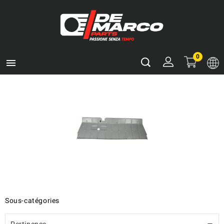
0

Sous-catégories
Pertinence