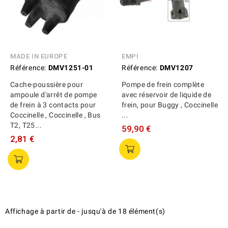
MADE IN EUROPE
EMPI
Référence:
DMV1251-01
Référence:
DMV1207
Cache-poussière pour
Pompe de frein complète
ampoule d'arrêt de pompe
avec réservoir de liquide de
de frein à 3 contacts pour
frein, pour Buggy , Coccinelle
Coccinelle , Coccinelle , Bus
...
T2, T25...
59,90 €
2,81 €
Affichage
à partir de
-
jusqu'à
de
18
élément(s)