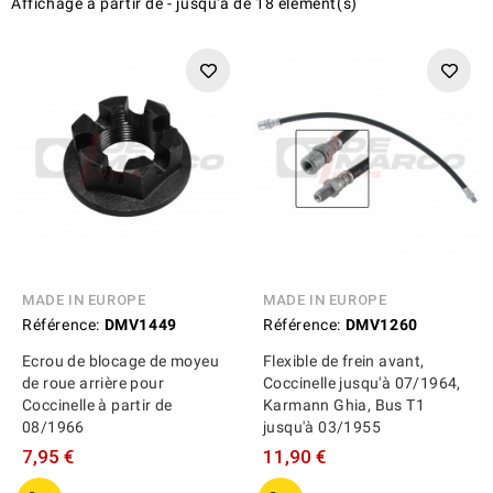
Affichage
à partir de
-
jusqu'à
de
18
élément(s)
MADE IN EUROPE
MADE IN EUROPE
Référence:
DMV1449
Référence:
DMV1260
Ecrou de blocage de moyeu
Flexible de frein avant,
de roue arrière pour
Coccinelle jusqu'à 07/1964,
Coccinelle à partir de
Karmann Ghia, Bus T1
08/1966
jusqu'à 03/1955
7,95 €
11,90 €