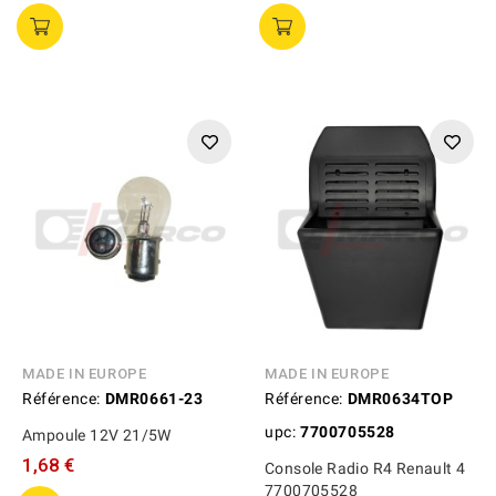
MADE IN EUROPE
MADE IN EUROPE
Référence:
DMR0661-23
Référence:
DMR0634TOP
upc:
7700705528
Ampoule 12V 21/5W
1,68 €
Console Radio R4 Renault 4
7700705528