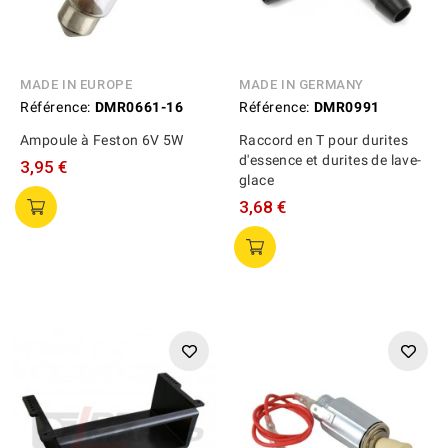
MADE IN EUROPE
MADE IN GERMANY
Référence:
DMR0661-16
Référence:
DMR0991
Ampoule à Feston 6V 5W
Raccord en T pour durites
d'essence et durites de lave-
3,95 €
glace
3,68 €