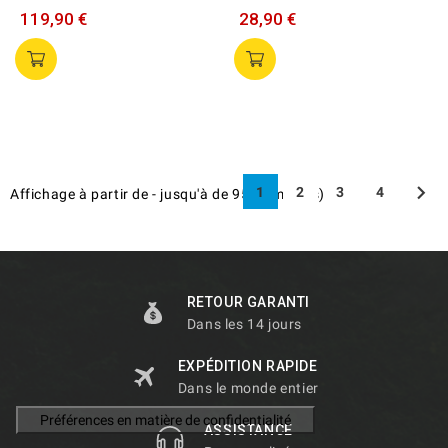
119,90 €
28,90 €

1
2
3
4
Affichage
à partir de
-
jusqu'à
de
95
élément(s)
RETOUR GARANTI
Dans les 14 jours
EXPÉDITION RAPIDE
Dans le monde entier
ASSISTANCE