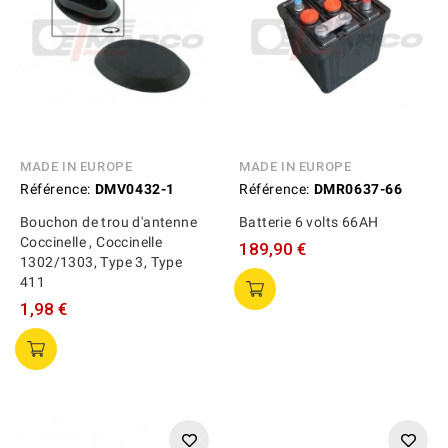
MADE IN EUROPE
MADE IN EUROPE
Référence:
DMV0432-1
Référence:
DMR0637-66
Bouchon de trou d'antenne
Batterie 6 volts 66AH
Coccinelle , Coccinelle
189,90 €
1302/1303, Type 3, Type
411
1,98 €