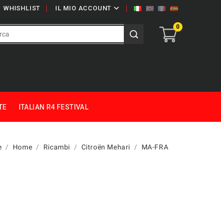

WHISHLIST
IL MIO ACCOUNT
0
TE
ITALIAN R4 FESTIVAL
e
Home
Ricambi
Citroën Mehari
MA-FRA