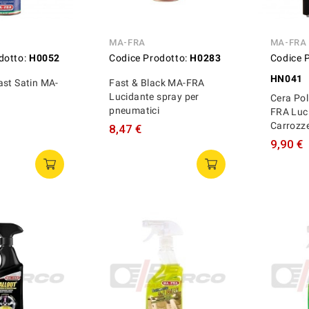
MA-FRA
MA-FRA
dotto:
H0052
Codice Prodotto:
H0283
Codice 
HN041
ast Satin MA-
Fast & Black MA-FRA
Lucidante spray per
Cera Pol
pneumatici
FRA Luc
Carrozze
8,47 €
9,90 €