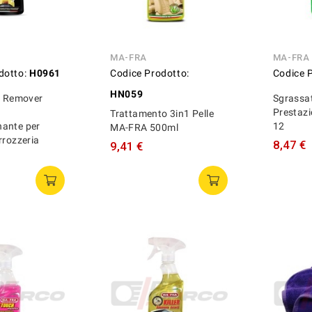
MA-FRA
MA-FRA
dotto:
H0961
Codice Prodotto:
Codice 
HN059
on Remover
Sgrassat
Prestaz
Trattamento 3in1 Pelle
ante per
12
MA-FRA 500ml
rrozzeria
8,47 €
9,41 €