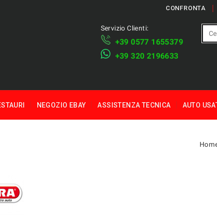
CONFRONTA
Servizio Clienti:
+39 ​​0577 1655379
​+39 320 2196633
ESTAURI
NEGOZIO EBAY
ASSISTENZA TECNICA
AUTO USA
Hom