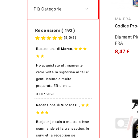
Più Categorie

MA-FRA
Codice Pro
Recensioni ( 192 )
Diamant Pl
(
5,0
/
5
)
FRA
,
Recensione di
Marco
8,47 €
Ho acquistato ultimamente
varie volte.la signorina al tel e'
gentilissima e molto
preparata.Efficien ...
31-07-2026
,
Recensione di
Vincent G.
Bonjour, je suis à ma troisième
commande et la transaction, le
suivi et la réception se