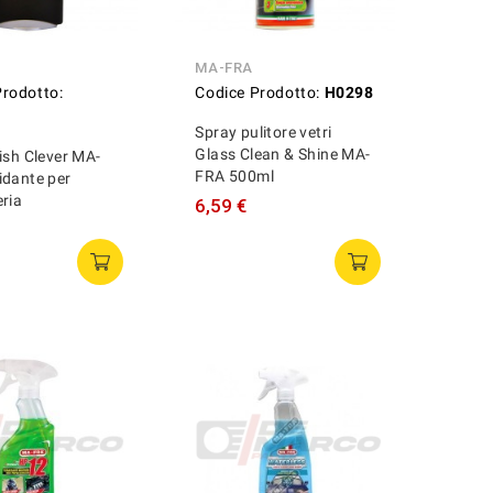
MA-FRA
Prodotto:
Codice Prodotto:
H0298
Spray pulitore vetri
Glass Clean & Shine MA-
ish Clever MA-
FRA 500ml
idante per
ria
6,59 €