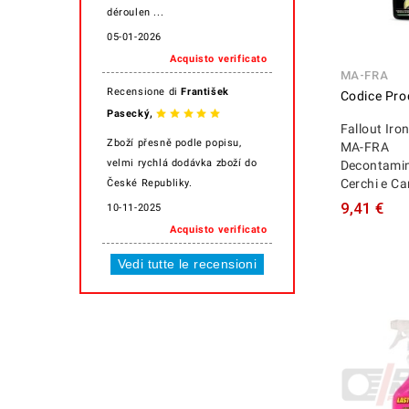
déroulen ...
05-01-2026
Acquisto verificato
MA-FRA
Recensione di
František
Codice Pro
,
Pasecký
Fallout Ir
Zboží přesně podle popisu,
MA-FRA
velmi rychlá dodávka zboží do
Decontamin
Cerchi e Ca
České Republiky.
9,41 €
10-11-2025
Acquisto verificato
Vedi tutte le recensioni