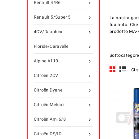
Renault 4/R6

Renault 5/Super 5

La nostra gam
tua auto. Che 
prodotto MA-F
4CV/Dauphine

Floride/Caravelle

Sottocategori
Alpine A110

Ci 
Citroën 2CV

Citroën Dyane

Citroën Mehari

Citroën Ami 6/8

Citroën DS/ID
