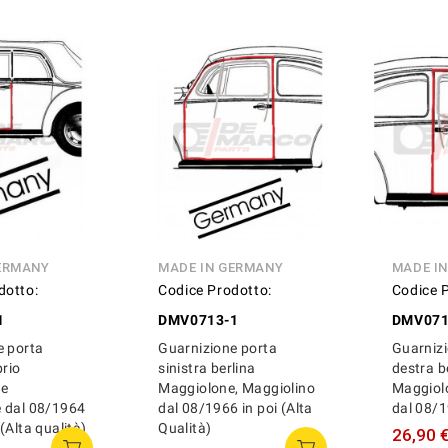
ERMANY
MADE IN GERMANY
MADE IN
dotto:
Codice Prodotto:
Codice 
1
DMV0713-1
DMV07
e porta
Guarnizione porta
Guarnizi
brio
sinistra berlina
destra b
 e
Maggiolone, Maggiolino
Maggiol
 dal 08/1964
dal 08/1966 in poi (Alta
dal 08/1
(Alta qualità)
Qualità)
26,90 