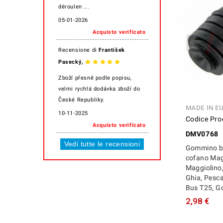
déroulen ...
05-01-2026
Acquisto verificato
Recensione di
František
,
Pasecký
Zboží přesně podle popisu,
velmi rychlá dodávka zboží do
České Republiky.
MADE IN E
10-11-2025
Codice Pro
Acquisto verificato
DMV0768
Vedi tutte le recensioni
Gommino b
cofano Mag
Maggiolino
Ghia, Pesca
Bus T25, G
2,98 €