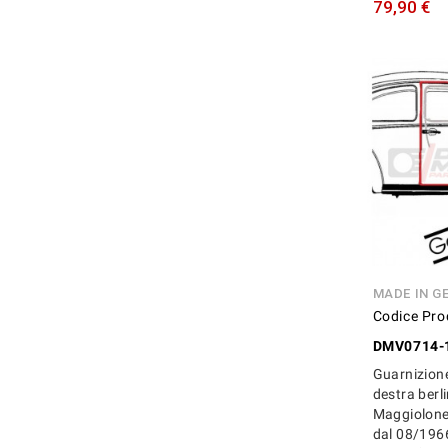
79,90 €
MADE IN G
Codice Pro
DMV0714-
Guarnizion
destra berl
Maggiolone
dal 08/1966