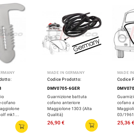
ERMANY
MADE IN GERMANY
MADE I
dotto:
Codice Prodotto:
Codice 
8
DMV0705-6GER
DMV070
gio
Guarnizione battuta
Guarnizi
e cofano
cofano anteriore
cofano a
Maggiolone
Maggiolone 1303 (Alta
Maggioli
olf mk1...
Qualità)
03/1961 
26,90 €
25,36 