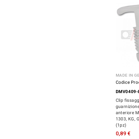
MADE IN G
Codice Pro
DMV0409-
Clip fissag
guarnizion
anteriore 
1303, KG, G
(1pz)
0,89 €