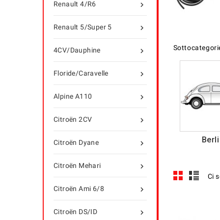
Renault 4/R6

Renault 5/Super 5

Sottocategori
4CV/Dauphine

Floride/Caravelle

Alpine A110

Citroën 2CV

Berl
Citroën Dyane

Citroën Mehari

Ci 
Citroën Ami 6/8

Citroën DS/ID
