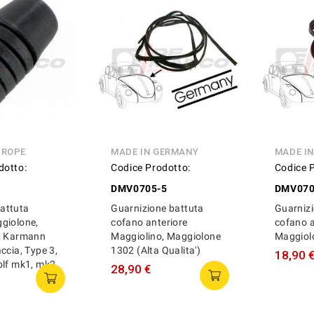
UROPE
MADE IN GERMANY
MADE IN
dotto:
Codice Prodotto:
Codice 
DMV0705-5
DMV070
attuta
Guarnizione battuta
Guarnizi
giolone,
cofano anteriore
cofano a
, Karmann
Maggiolino, Maggiolone
Maggiol
ccia, Type 3,
1302 (Alta Qualita')
18,90 
olf mk1, mk2
28,90 €