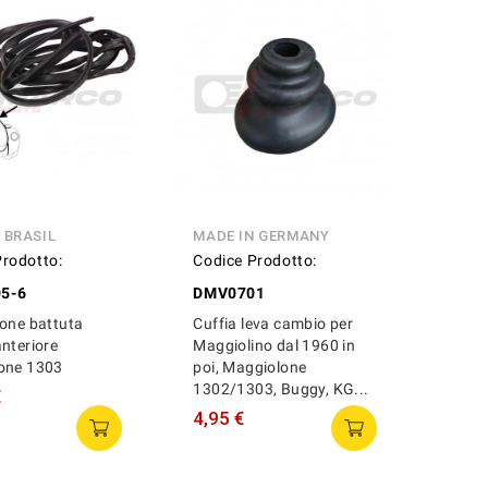
 BRASIL
MADE IN GERMANY
Prodotto:
Codice Prodotto:
5-6
DMV0701
one battuta
Cuffia leva cambio per
nteriore
Maggiolino dal 1960 in
one 1303
poi, Maggiolone
1302/1303, Buggy, KG...
€
4,95 €