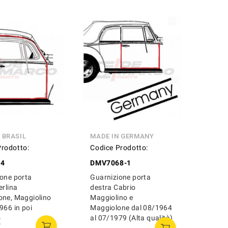
 BRASIL
MADE IN GERMANY
Prodotto:
Codice Prodotto:
14
DMV7068-1
one porta
Guarnizione porta
erlina
destra Cabrio
one, Maggiolino
Maggiolino e
966 in poi
Maggiolone dal 08/1964
al 07/1979 (Alta qualità)
€