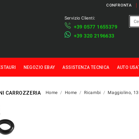
CONFRONTA
Servizio Clienti:
+39 ​​0577 1655379
​+39 320 2196633
ESTAURI
NEGOZIO EBAY
ASSISTENZA TECNICA
AUTO USA
NI CARROZZERIA
Home
Home
Ricambi
Maggiolino, 1