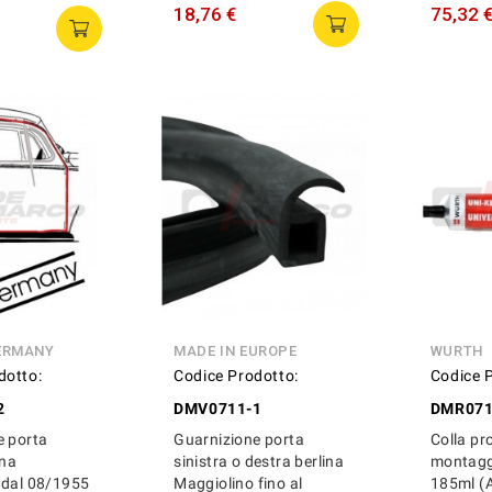
18,76 €
75,32 
ERMANY
MADE IN EUROPE
WURTH
dotto:
Codice Prodotto:
Codice 
2
DMV0711-1
DMR07
e porta
Guarnizione porta
Colla pr
ina
sinistra o destra berlina
montagg
 dal 08/1955
Maggiolino fino al
185ml (A