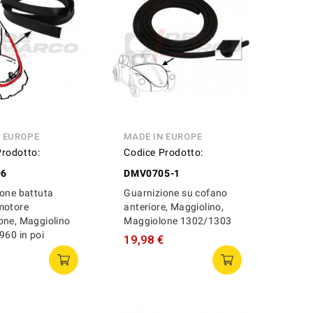
N EUROPE
MADE IN EUROPE
Prodotto:
Codice Prodotto:
06
DMV0705-1
one battuta
Guarnizione su cofano
motore
anteriore, Maggiolino,
one, Maggiolino
Maggiolone 1302/1303
960 in poi
19,98 €