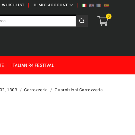

WHISHLIST
IL MIO ACCOUNT
0
TE
ITALIAN R4 FESTIVAL
302, 1303
Carrozzeria
Guarnizioni Carrozzeria