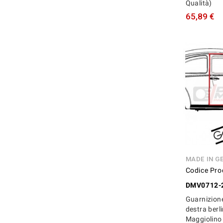
Qualità)
65,89 €
MADE IN G
Codice Pro
DMV0712-
Guarnizion
destra berl
Maggiolino