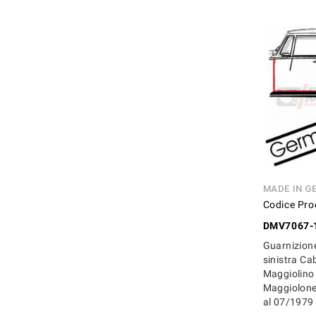
MADE IN G
Codice Pro
DMV7067-
Guarnizion
sinistra Ca
Maggiolino
Maggiolone
al 07/1979 