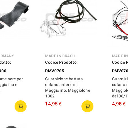
ERMANY
MADE IN BRASIL
MADE I
dotto:
Codice Prodotto:
Codice 
000
DMV0705
DMV07
me nere per
Guarnizione battuta
Guarnizi
giolino e
cofano anteriore
cofano 
e
Maggiolino, Maggiolone
Maggiol
1302
dal 08/1
14,95 €
4,98 €