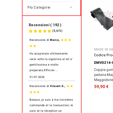
Più Categorie

Recensioni ( 192 )
(
5,0
/
5
)
,
Recensione di
Marco
MADE IN G
Ho acquistato ultimamente
Codice Pro
varie volte.la signorina al tel e'
DMV0214-
gentilissima e molto
Coppia gom
preparata.Efficien ...
pedane Mag
31-07-2026
Maggiolon
,
59,90 €
Recensione di
Vincent G.
Bonjour, je suis à ma troisième
commande et la transaction, le
suivi et la réception se