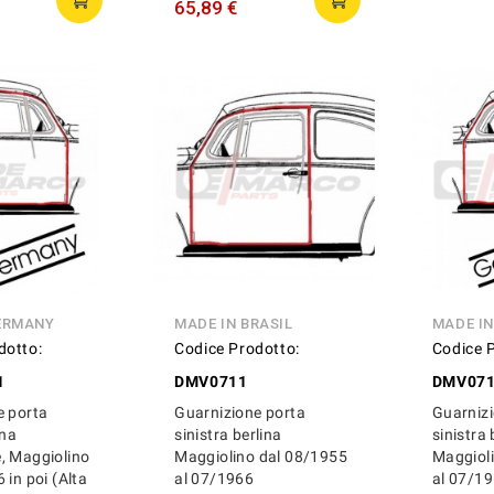
65,89 €
ERMANY
MADE IN BRASIL
MADE I
dotto:
Codice Prodotto:
Codice 
1
DMV0711
DMV071
e porta
Guarnizione porta
Guarnizi
ina
sinistra berlina
sinistra 
, Maggiolino
Maggiolino dal 08/1955
Maggiol
 in poi (Alta
al 07/1966
al 07/19