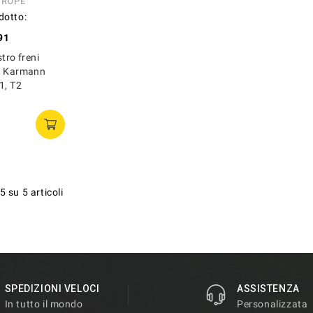
UROPE
dotto:
91
tro freni
, Karmann
1, T2
5 su 5 articoli
SPEDIZIONI VELOCI
ASSISTENZA
In tutto il mondo
Personalizzata