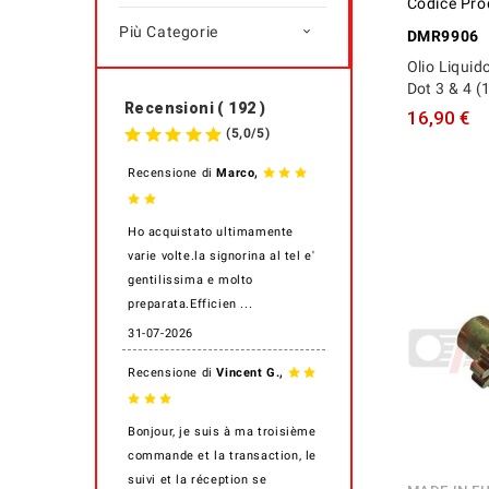
Codice Pro
Più Categorie

DMR9906
Olio Liquid
Dot 3 & 4 (
Recensioni ( 192 )
16,90 €
(
5,0
/
5
)
,
Recensione di
Marco
Ho acquistato ultimamente
varie volte.la signorina al tel e'
gentilissima e molto
preparata.Efficien ...
31-07-2026
,
Recensione di
Vincent G.
Bonjour, je suis à ma troisième
commande et la transaction, le
suivi et la réception se