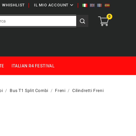

WHISHLIST
IL MIO ACCOUNT
0
TE
ITALIAN R4 FESTIVAL
bi
Bus T1 Split Combi
Freni
Cilindretti Freni