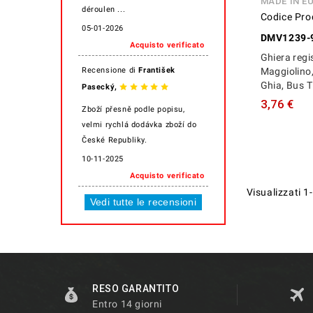
MADE IN E
déroulen ...
Codice Pro
05-01-2026
DMV1239-
Acquisto verificato
Ghiera regis
Recensione di
František
Maggiolino
Ghia, Bus T
,
Pasecký
3,76 €
Zboží přesně podle popisu,
velmi rychlá dodávka zboží do
České Republiky.
10-11-2025
Acquisto verificato
Visualizzati 1-
Vedi tutte le recensioni
RESO GARANTITO
Entro 14 giorni