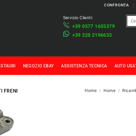
CONFRONTA
Servizio Clienti:
+39 ​​0577 1655379
​+39 320 2196633
ESTAURI
NEGOZIO EBAY
ASSISTENZA TECNICA
AUTO USA
I FRENI
Home
Home
Ricam