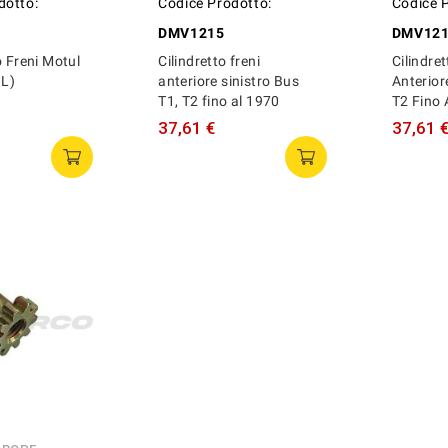
dotto:
Codice Prodotto:
Codice 
DMV1215
DMV12
o Freni Motul
Cilindretto freni
Cilindret
1L)
anteriore sinistro Bus
Anterior
T1, T2 fino al 1970
T2 Fino 
37,61 €
37,61 