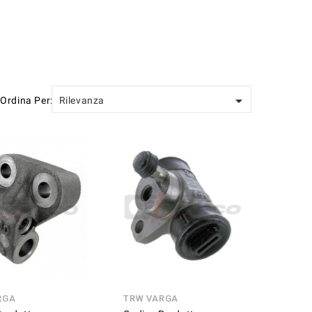

Ordina Per:
Rilevanza
RGA
TRW VARGA