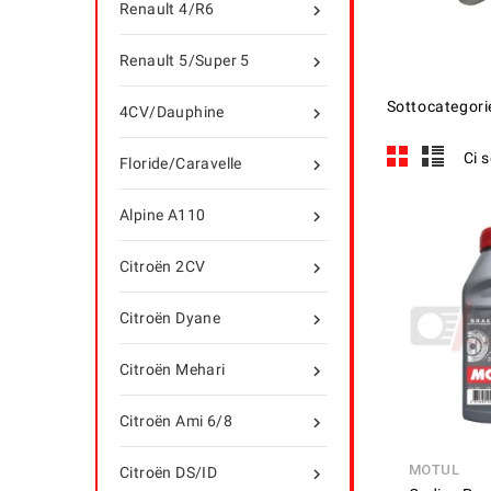
Renault 4/R6

Renault 5/Super 5

Sottocategori
4CV/Dauphine

Ci 
Floride/Caravelle

Alpine A110

Citroën 2CV

Citroën Dyane

Citroën Mehari

Citroën Ami 6/8

MOTUL
Citroën DS/ID
