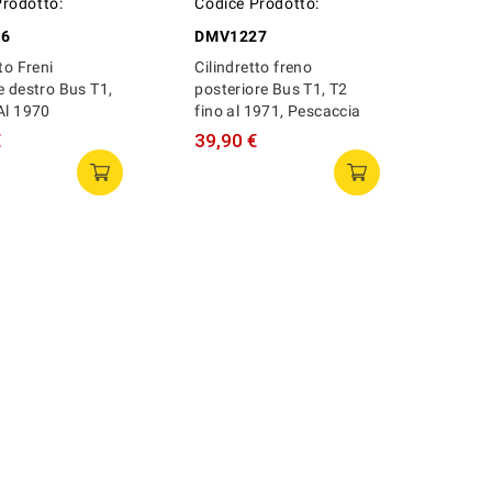
Prodotto:
Codice Prodotto:
16
DMV1227
to Freni
Cilindretto freno
e destro Bus T1,
posteriore Bus T1, T2
Al 1970
fino al 1971, Pescaccia
€
39,90 €