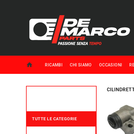
RICAMBI
CHI SIAMO
OCCASIONI
R
CILINDRETT
TUTTE LE CATEGORIE