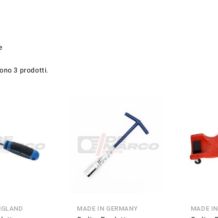
e
sono 3 prodotti.
NGLAND
MADE IN GERMANY
MADE I