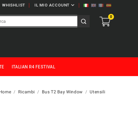

WHISHLIST
IL MIO ACCOUNT
0
TE
ITALIAN R4 FESTIVAL
Home
Ricambi
Bus T2 Bay Window
Utensili