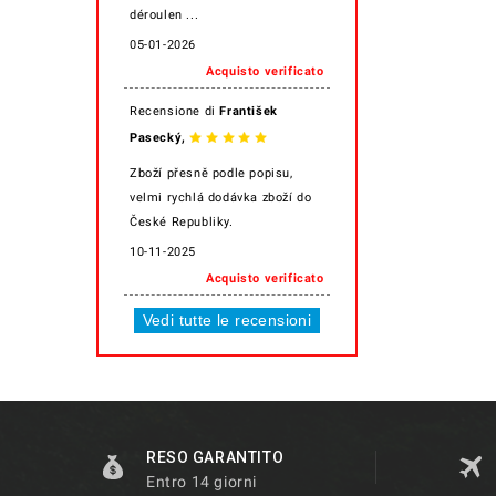
déroulen ...
05-01-2026
Acquisto verificato
Recensione di
František
,
Pasecký
Zboží přesně podle popisu,
velmi rychlá dodávka zboží do
České Republiky.
10-11-2025
Acquisto verificato
Vedi tutte le recensioni
RESO GARANTITO
Entro 14 giorni