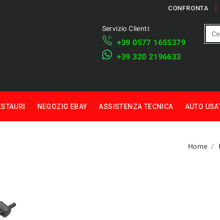
CONFRONTA
Servizio Clienti:
+39 ​​0577 1655379
​+39 320 2196633
ESTAURI
NEGOZIO EBAY
ASSISTENZA TECNICA
AUTO USA
Home