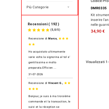
Codice Pro
Più Categorie

DMR0335
Kit strumen
inserire l'
Recensioni ( 192 )
nelle guarni
(
5,0
/
5
)
34,90 €
,
Recensione di
Marco
Ho acquistato ultimamente
varie volte.la signorina al tel e'
Visualizzati 1-
gentilissima e molto
preparata.Efficien ...
31-07-2026
,
Recensione di
Vincent G.
Bonjour, je suis à ma troisième
commande et la transaction, le
suivi et la réception se