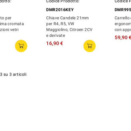
dotto:
Codice Prodotto:
Codice 
DMR2016KEY
DMR99
to per
Chiave Candele 21mm
Carrello
anima cromata
per R4, R5, VW
ergonom
zioni vetri
Maggiolino, Citroen 2CV
con app
e derivate
59,90 
16,90 €
3 su 3 articoli