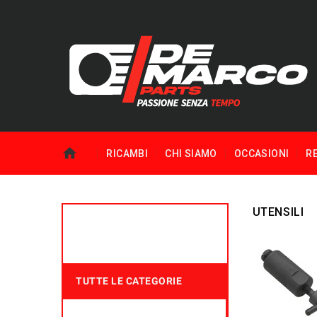
RICAMBI
CHI SIAMO
OCCASIONI
R
UTENSILI
TUTTE LE CATEGORIE