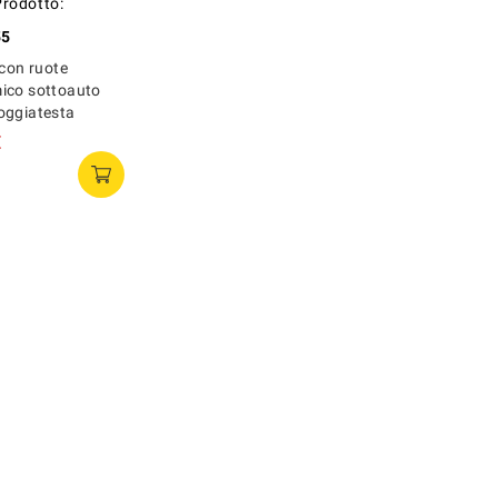
Prodotto:
55
 con ruote
ico sottoauto
oggiatesta
€