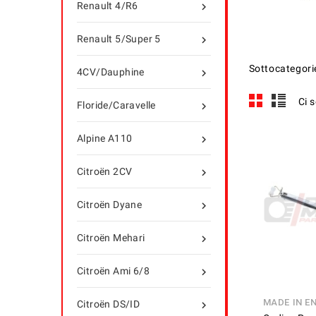
Renault 4/R6

Renault 5/Super 5

Sottocategori
4CV/Dauphine

Ci 
Floride/Caravelle

Alpine A110

Citroën 2CV

Citroën Dyane

Citroën Mehari

Citroën Ami 6/8

MADE IN E
Citroën DS/ID
