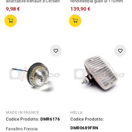
adattabile Renault e Citroën
fendinebbia gialli Ø 110mm
9,98 €
139,90 €
MADE IN FRANCE
HELLA
Codice Prodotto:
DMR6176
Codice Prodotto:
DMR0689FRN
Fanalino Freccia