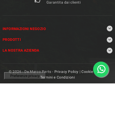
Garantita dai clienti

INFORMAZIONI NEGOZIO

PRODOTTI

LA NOSTRA AZIENDA
© 2026 - De Marco Parts -
Privacy Policy
|
Cookie Policy
|
Termini e Condizioni
Le tue preferenze relative alla privacy
Informativa sulla raccolta