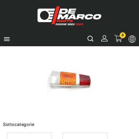
0

Sottocategorie