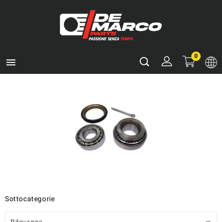
0

Sottocategorie
Rilevanza