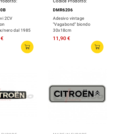
Prodotto:
Codice Prodotto:
10B
DMR6206
ivi 2CV
Adesivo vintage
ton
''Vagabond'' biondo
x/nero dal 1985
30x18cm
 €
11,90 €