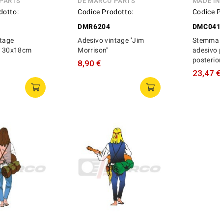
 PARTS
DE MARCO PARTS
MADE I
dotto:
Codice Prodotto:
Codice 
DMR6204
DMC04
ntage
Adesivo vintage ''Jim
Stemma 
'' 30x18cm
Morrison''
adesivo 
posterio
8,90 €
23,47 