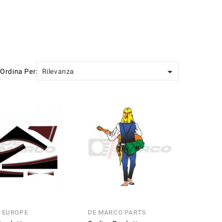

Ordina Per:
Rilevanza
N EUROPE
DE MARCO PARTS