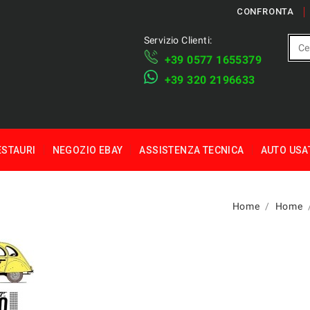
CONFRONTA
Servizio Clienti:
+39 ​​0577 1655379
​+39 320 2196633
ESTAURI
NEGOZIO EBAY
ASSISTENZA TECNICA
AUTO USA
Home
Home