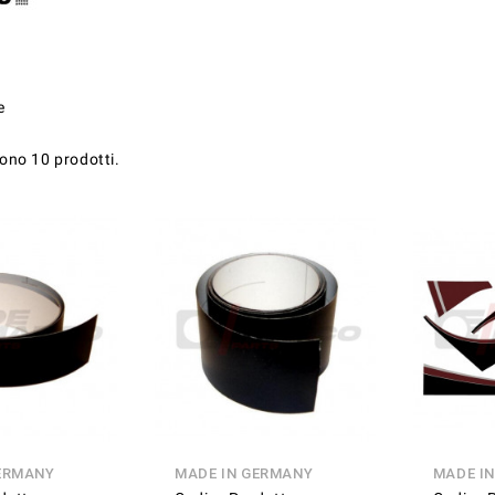
e
sono 10 prodotti.
ERMANY
MADE IN GERMANY
MADE I