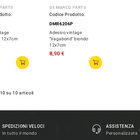
 PARTS
DE MARCO PARTS
dotto:
Codice Prodotto:
P
DMR6206P
ntage
Adesivo vintage
'' 12x7cm
''Vagabond'' biondo
12x7cm
8,90 €
10 su 10 articoli
SPEDIZIONI VELOCI
ASSISTENZA
In tutto il mondo
Personalizzata