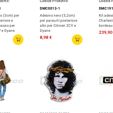
dotto:
Codice Prodotto:
Codice 
1
DMC0013-1
DMC19
ro (3cm) per
Adesivo nero (5,2cm)
Kit ades
teriore e
per paraurti posteriore
Charles
basso per
alto per Citroen 2CV e
bordeau
V e Dyane
Dyane
239,90
8,98 €