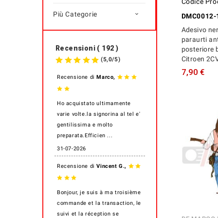
Codice Pro
Più Categorie

DMC0012-
Adesivo ne
paraurti an
Recensioni ( 192 )
posteriore 
Citroen 2C
(
5,0
/
5
)
7,90 €
,
Recensione di
Marco
Ho acquistato ultimamente
varie volte.la signorina al tel e'
gentilissima e molto
preparata.Efficien ...
31-07-2026
,
Recensione di
Vincent G.
Bonjour, je suis à ma troisième
commande et la transaction, le
suivi et la réception se