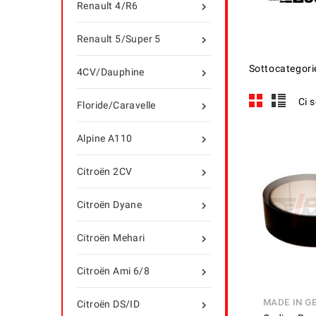
Renault 4/R6

Renault 5/Super 5

Sottocategori
4CV/Dauphine

Ci 
Floride/Caravelle

Alpine A110

Citroën 2CV

Citroën Dyane

Citroën Mehari

Citroën Ami 6/8

MADE IN G
Citroën DS/ID
