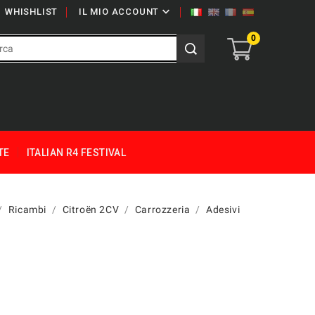

WHISHLIST
IL MIO ACCOUNT
0
TE
ITALIAN R4 FESTIVAL
Ricambi
Citroën 2CV
Carrozzeria
Adesivi