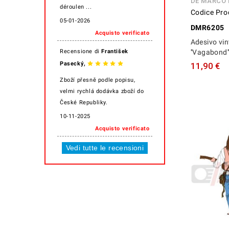
DE MARCO
déroulen ...
Codice Pro
05-01-2026
DMR6205
Acquisto verificato
Adesivo vi
Recensione di
František
''Vagabond
,
Pasecký
11,90 €
Zboží přesně podle popisu,
velmi rychlá dodávka zboží do
České Republiky.
10-11-2025
Acquisto verificato
Vedi tutte le recensioni