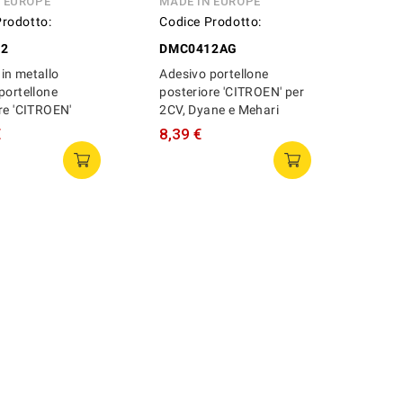
N EUROPE
MADE IN EUROPE
Prodotto:
Codice Prodotto:
12
DMC0412AG
in metallo
Adesivo portellone
portellone
posteriore 'CITROEN' per
re 'CITROEN'
2CV, Dyane e Mehari
€
8,39 €