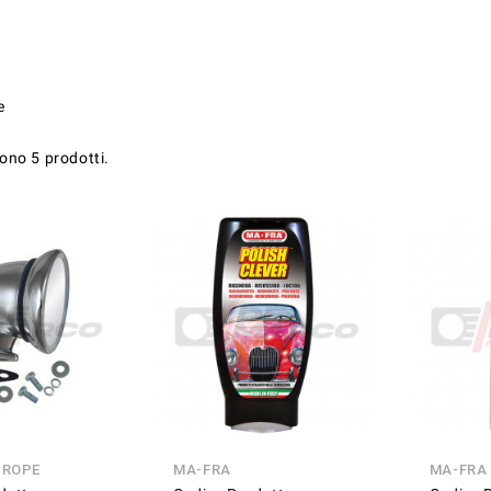
e
sono 5 prodotti.
UROPE
MA-FRA
MA-FRA