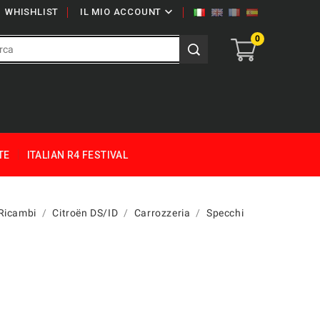

WHISHLIST
IL MIO ACCOUNT
0
TE
ITALIAN R4 FESTIVAL
Ricambi
Citroën DS/ID
Carrozzeria
Specchi