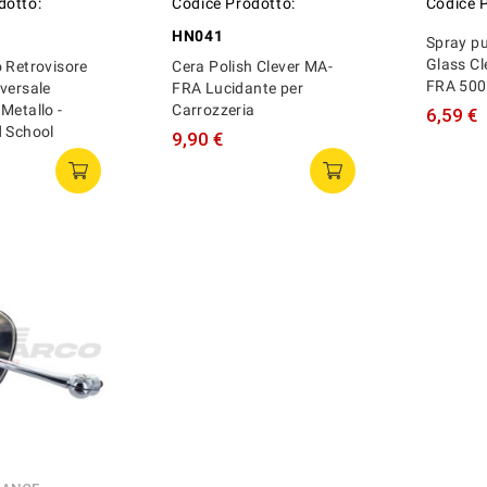
dotto:
Codice Prodotto:
Codice 
HN041
Spray pul
Glass Cl
 Retrovisore
Cera Polish Clever MA-
FRA 500
versale
FRA Lucidante per
Metallo -
Carrozzeria
6,59 €
d School
9,90 €