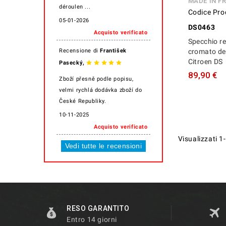
MADE IN F
déroulen ...
Codice Pro
05-01-2026
DS0463
Acquisto verificato
Specchio re
Recensione di
František
cromato de
Citroen DS
,
Pasecký
89,90 €
Zboží přesně podle popisu,
velmi rychlá dodávka zboží do
České Republiky.
10-11-2025
Acquisto verificato
Visualizzati 1-
Vedi tutte le recensioni
RESO GARANTITO
Entro 14 giorni