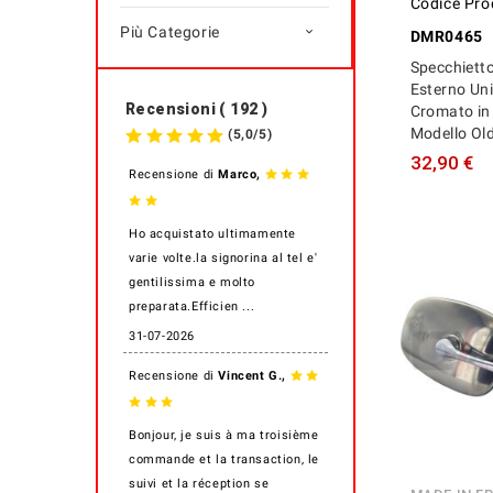
Codice Pro
Più Categorie

DMR0465
Specchietto
Esterno Uni
Recensioni ( 192 )
Cromato in 
Modello Ol
(
5,0
/
5
)
32,90 €
,
Recensione di
Marco
Ho acquistato ultimamente
varie volte.la signorina al tel e'
gentilissima e molto
preparata.Efficien ...
31-07-2026
,
Recensione di
Vincent G.
Bonjour, je suis à ma troisième
commande et la transaction, le
suivi et la réception se