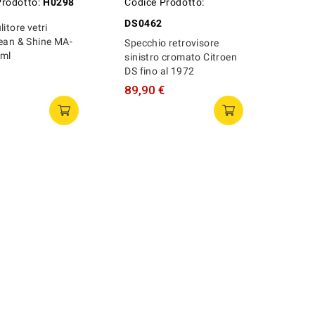
Prodotto:
H0298
Codice Prodotto:
DS0462
itore vetri
ean & Shine MA-
Specchio retrovisore
ml
sinistro cromato Citroen
DS fino al 1972
89,90 €