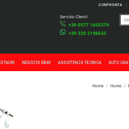
CONFRONTA
Servizio Clienti:
+39 ​​0577 1655379
​+39 320 2196633
ESTAURI
NEGOZIO EBAY
ASSISTENZA TECNICA
AUTO USA
Home
Home