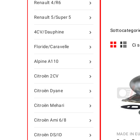
Renault 4/R6

Renault 5/Super 5

Sottocategori
4CV/Dauphine

Ci 
Floride/Caravelle

Alpine A110

Citroën 2CV

Citroën Dyane

Citroën Mehari

Citroën Ami 6/8

MADE IN E
Citroën DS/ID
