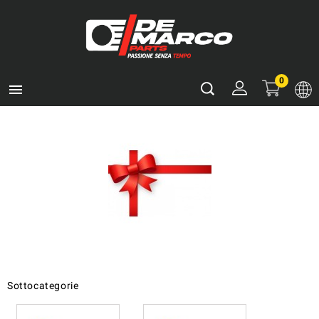
0

Sottocategorie