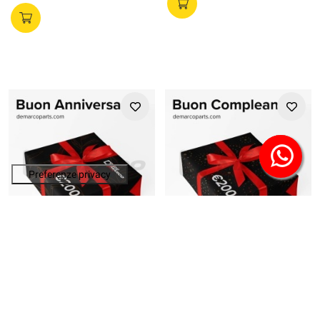
DE MARCO PARTS
DE MARCO PARTS
Codice Prodotto:
BA200
Codice Prodotto:
BC200
Buono Regalo | Buon
Buono Regalo | Buon
Anniversario €200,00
Compleanno €200,00