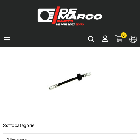
0

Sottocategorie
Rilevanza