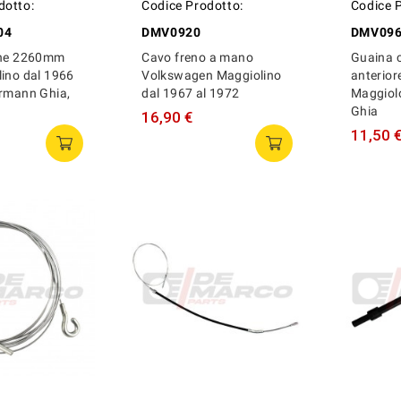
dotto:
Codice Prodotto:
Codice 
04
DMV0920
DMV09
one 2260mm
Cavo freno a mano
Guaina 
lino dal 1966
Volkswagen Maggiolino
anterior
armann Ghia,
dal 1967 al 1972
Maggiol
Ghia
16,90 €
11,50 