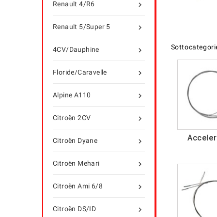
Renault 4/R6

Renault 5/Super 5

Sottocategori
4CV/Dauphine

Floride/Caravelle

Alpine A110

Citroën 2CV

Acceler
Citroën Dyane

Citroën Mehari

Citroën Ami 6/8

Citroën DS/ID
