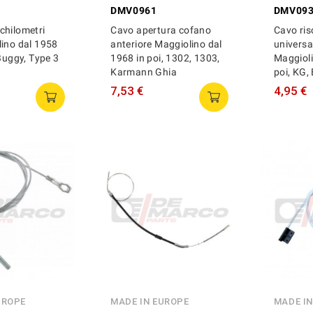
DMV0961
DMV09
chilometri
Cavo apertura cofano
Cavo ri
lino dal 1958
anteriore Maggiolino dal
universa
 Buggy, Type 3
1968 in poi, 1302, 1303,
Maggioli
Karmann Ghia
poi, KG,
7,53 €
4,95 €
UROPE
MADE IN EUROPE
MADE I