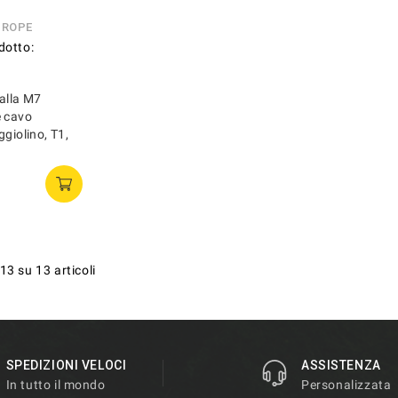
UROPE
dotto:
alla M7
e cavo
ggiolino, T1,
13 su 13 articoli
SPEDIZIONI VELOCI
ASSISTENZA
In tutto il mondo
Personalizzata