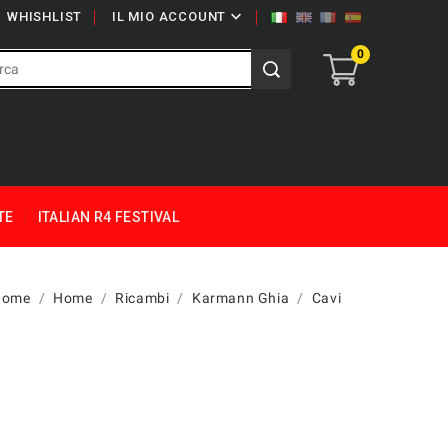

WHISHLIST
IL MIO ACCOUNT
0
TE
ITALIAN R4 FESTIVAL
Home
Home
Ricambi
Karmann Ghia
Cavi