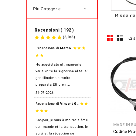
Più Categorie

Riscald
Recensioni ( 192 )
(
5,0
/
5
)
Ci 
,
Recensione di
Marco
Ho acquistato ultimamente
varie volte.la signorina al tel e'
gentilissima e molto
preparata.Efficien ...
31-07-2026
,
Recensione di
Vincent G.
Bonjour, je suis à ma troisième
MADE IN E
commande et la transaction, le
Codice Pro
suivi et la réception se