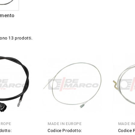
amento
sono 13 prodotti.
UROPE
MADE IN EUROPE
MADE I
dotto:
Codice Prodotto:
Codice 