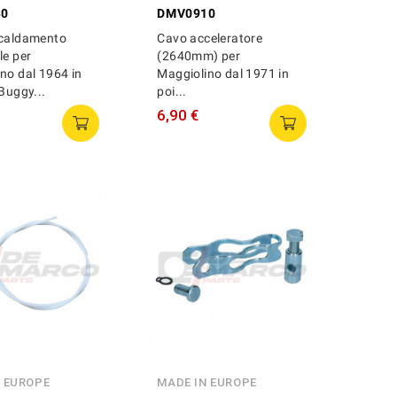
30
DMV0910
scaldamento
Cavo acceleratore
le per
(2640mm) per
no dal 1964 in
Maggiolino dal 1971 in
 Buggy...
poi...
6,90 €
N EUROPE
MADE IN EUROPE