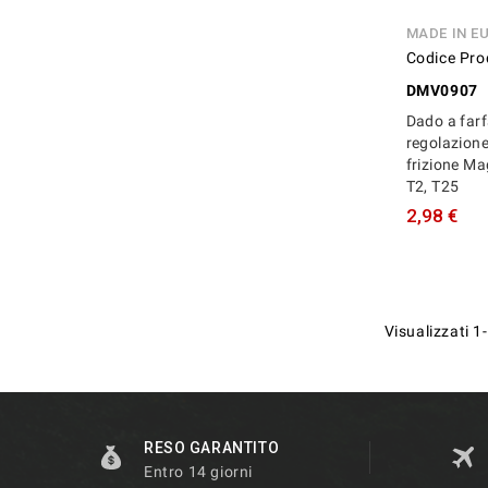
MADE IN E
Codice Pro
DMV0907
Dado a farf
regolazion
frizione Ma
T2, T25
2,98 €
Visualizzati 1-
RESO GARANTITO
Entro 14 giorni