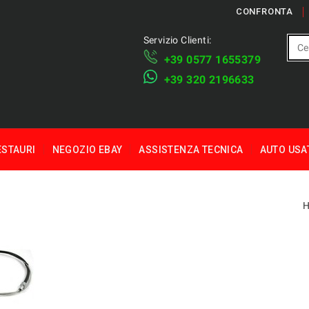
CONFRONTA
Servizio Clienti:
+39 ​​0577 1655379
​+39 320 2196633
ESTAURI
NEGOZIO EBAY
ASSISTENZA TECNICA
AUTO USA