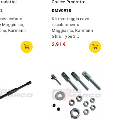
Prodotto:
Codice Prodotto:
62
DMV0918
cavo cofano
Kit montaggio cavo
e Maggiolino,
riscaldamento
one, Karmann
Maggiolino, Karmann
Ghia, Type 3...
€
2,91 €