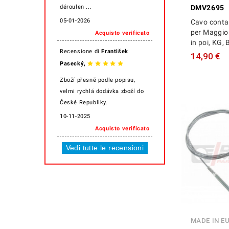
DMV2695
déroulen ...
05-01-2026
Cavo conta
per Maggio
Acquisto verificato
in poi, KG,
Recensione di
František
14,90 €
,
Pasecký
Zboží přesně podle popisu,
velmi rychlá dodávka zboží do
České Republiky.
10-11-2025
Acquisto verificato
Vedi tutte le recensioni
MADE IN E