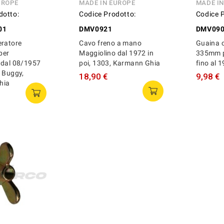
UROPE
MADE IN EUROPE
MADE I
dotto:
Codice Prodotto:
Codice 
01
DMV0921
DMV09
eratore
Cavo freno a mano
Guaina c
per
Maggiolino dal 1972 in
335mm p
 dal 08/1957
poi, 1303, Karmann Ghia
fino al 
 Buggy,
18,90 €
9,98 €
hia