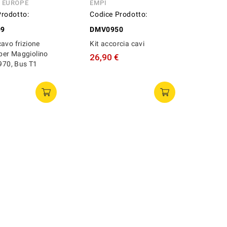
N EUROPE
EMPI
Prodotto:
Codice Prodotto:
09
DMV0950
avo frizione
Kit accorcia cavi
er Maggiolino
26,90 €
1970, Bus T1