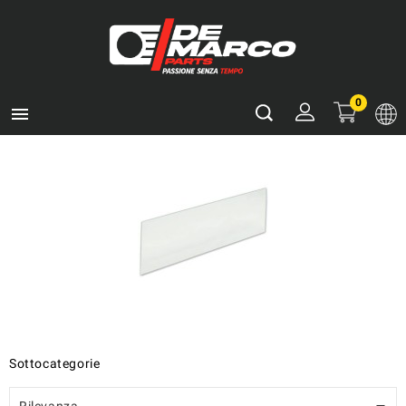
0

Sottocategorie
Rilevanza