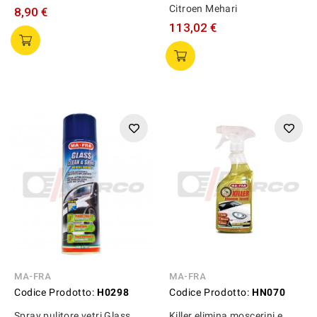
Citroen Mehari
8,90 €
113,02 €
MA-FRA
MA-FRA
Codice Prodotto:
H0298
Codice Prodotto:
HN070
Spray pulitore vetri Glass
Killer elimina moscerini e