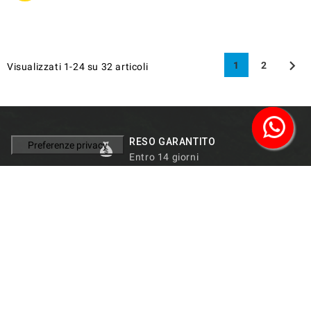

1
2
Visualizzati 1-24 su 32 articoli
RESO GARANTITO
Entro 14 giorni
SPEDIZIONI VELOCI
In tutto il mondo
ASSISTENZA
Personalizzata
100% AFFIDABILITÀ
Garantita dai clienti