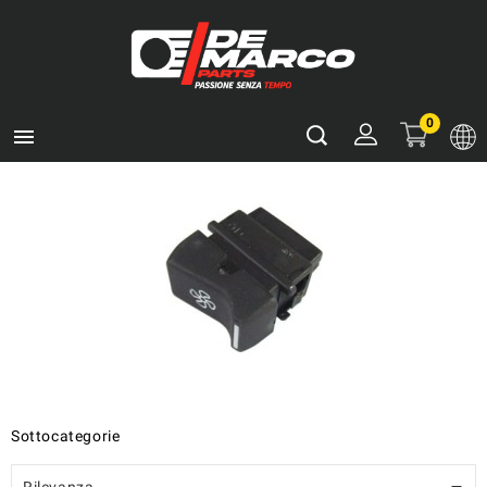
0

Sottocategorie
Rilevanza