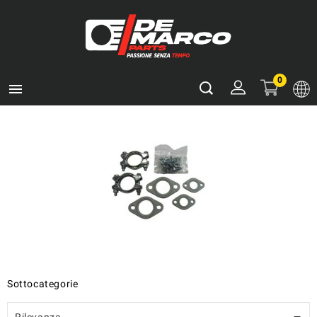
0

Sottocategorie
Rilevanza