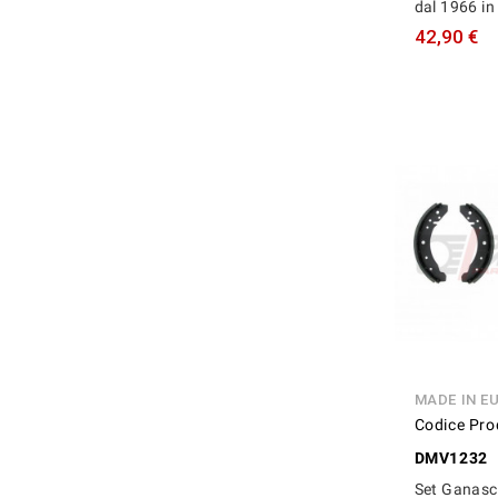
dal 1966 in
42,90 €
MADE IN E
Codice Pro
DMV1232
Set Ganasce