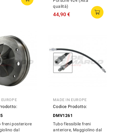
Porsche 924 (Alta
qualità)
44,90 €
N EUROPE
MADE IN EUROPE
Prodotto:
Codice Prodotto:
85
DMV1261
freni posteriore
Tubo flessibile freni
iolino dal
anteriore, Maggiolino dal