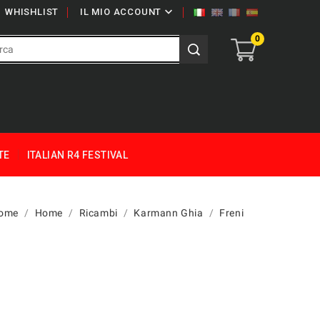

WHISHLIST
IL MIO ACCOUNT
0
TE
ITALIAN R4 FESTIVAL
ome
Home
Ricambi
Karmann Ghia
Freni