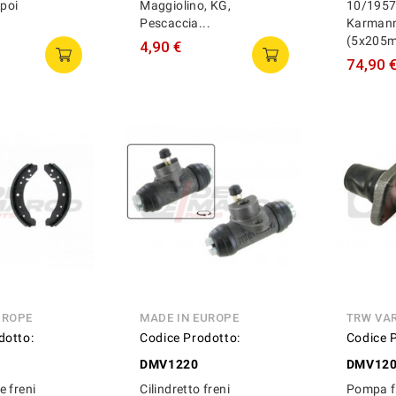
 poi
Maggiolino, KG,
10/1957
Pescaccia...
Karmann
(5x205
4,90 €
74,90 
UROPE
MADE IN EUROPE
TRW VA
dotto:
Codice Prodotto:
Codice 
DMV1220
DMV12
 freni
Cilindretto freni
Pompa f