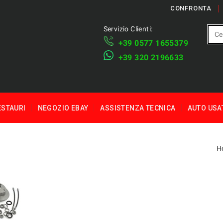
CONFRONTA
Servizio Clienti:
+39 ​​0577 1655379
​+39 320 2196633
ESTAURI
NEGOZIO EBAY
ASSISTENZA TECNICA
AUTO USA
H