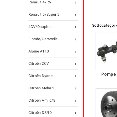
Renault 4/R6

Renault 5/Super 5

Sottocategori
4CV/Dauphine

Floride/Caravelle

Alpine A110

Citroën 2CV

Pompe 
Citroën Dyane

Citroën Mehari

Citroën Ami 6/8

Citroën DS/ID
