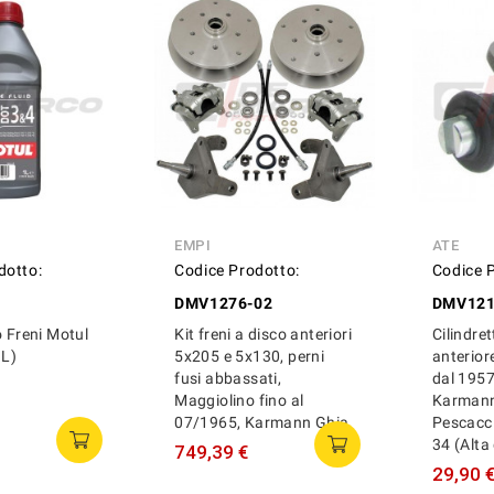
EMPI
ATE
dotto:
Codice Prodotto:
Codice 
DMV1276-02
DMV121
o Freni Motul
Kit freni a disco anteriori
Cilindret
1L)
5x205 e 5x130, perni
anterior
fusi abbassati,
dal 1957 
Maggiolino fino al
Karmann
07/1965, Karmann Ghia
Pescacci
34 (Alta
749,39 €
29,90 