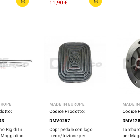
11,90 €
UROPE
MADE IN EUROPE
MADE I
dotto:
Codice Prodotto:
Codice 
03
DMV0257
DMV12
no Rigidi In
Copripedale con logo
Tamburo 
r Maggiolino
freno/frizione per
per Magg