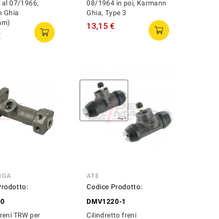
 al 07/1966,
08/1964 in poi, Karmann
 Ghia
Ghia, Type 3
mm)
13,15 €
€
RGA
ATE
Prodotto:
Codice Prodotto:
00
DMV1220-1
reni TRW per
Cilindretto freni