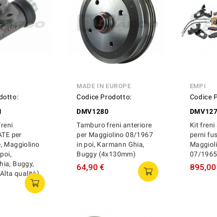
MADE IN EUROPE
EMPI
dotto:
Codice Prodotto:
Codice 
1
DMV1280
DMV127
freni
Tamburo freni anteriore
Kit freni
ATE per
per Maggiolino 08/1967
perni fus
, Maggiolino
in poi, Karmann Ghia,
Maggioli
poi,
Buggy (4x130mm)
07/1965
ia, Buggy,
64,90 €
895,00
Alta qualità)