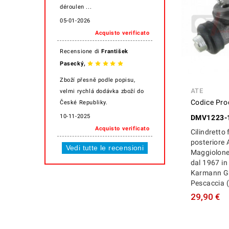
déroulen ...
05-01-2026
Acquisto verificato
Recensione di
František
,
Pasecký
Zboží přesně podle popisu,
ATE
velmi rychlá dodávka zboží do
Codice Pro
České Republiky.
10-11-2025
DMV1223-
Acquisto verificato
Cilindretto 
posteriore 
Vedi tutte le recensioni
Maggiolone
dal 1967 in 
Karmann Gh
Pescaccia (
29,90 €