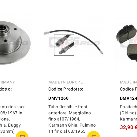
ERMANY
MADE IN EUROPE
MADE I
dotto:
Codice Prodotto:
Codice 
DMV1260
DMV12
 anteriore per
Tubo flessibile freni
Pasticch
 08/1967 in
anteriore, Maggiolino
(Girling
lone,
fino al 07/1964,
Karmann
ia, Buggy,
Karmann Ghia, Pulmino
32,90 
x130mm)
T1 fino al 03/1955