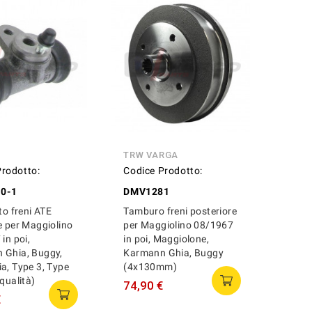
TRW VARGA
Prodotto:
Codice Prodotto:
0-1
DMV1281
to freni ATE
Tamburo freni posteriore
e per Maggiolino
per Maggiolino 08/1967
in poi,
in poi, Maggiolone,
 Ghia, Buggy,
Karmann Ghia, Buggy
a, Type 3, Type
(4x130mm)
 qualità)
74,90 €
€