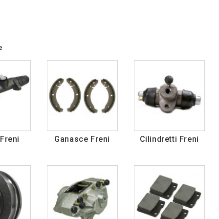
e
Freni
Ganasce Freni
Cilindretti Freni