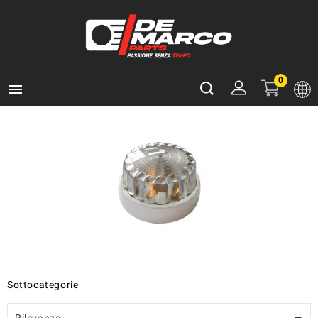
0

Sottocategorie
Rilevanza