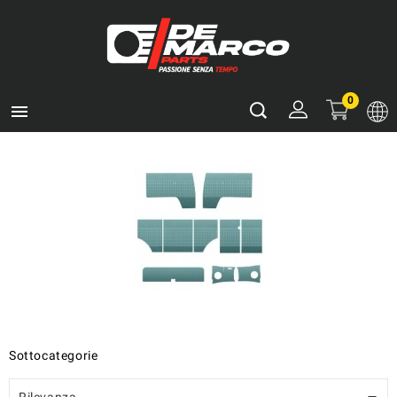
0

Sottocategorie
Rilevanza