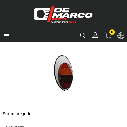
0

Sottocategorie
Rilevanza