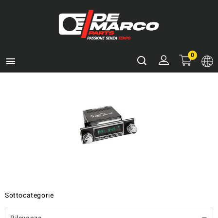
0

Sottocategorie
Rilevanza