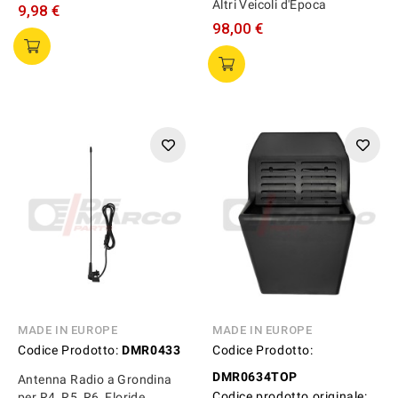
Altri Veicoli d'Epoca
9,98 €
98,00 €
MADE IN EUROPE
MADE IN EUROPE
Codice Prodotto:
DMR0433
Codice Prodotto:
DMR0634TOP
Antenna Radio a Grondina
Codice prodotto originale:
per R4, R5, R6, Floride,