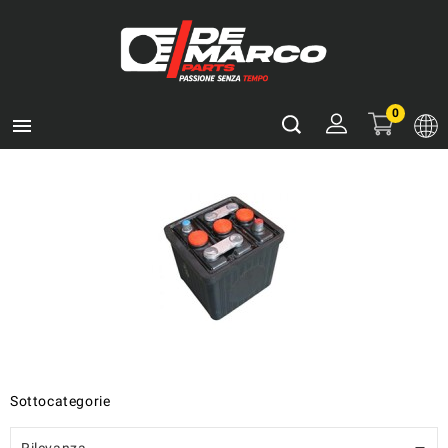
0

Sottocategorie
Rilevanza