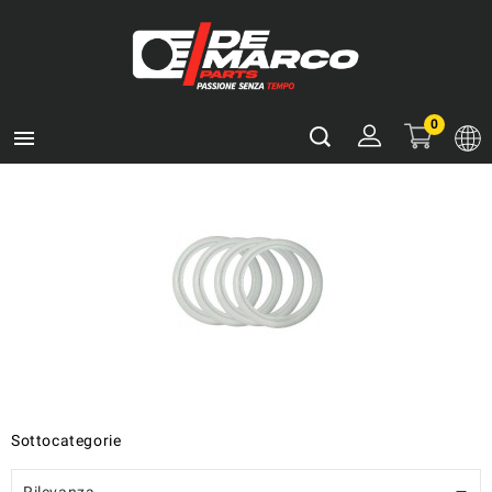
0

Sottocategorie
Rilevanza