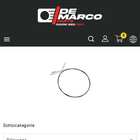
0

Sottocategorie
Rilevanza