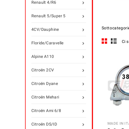
Renault 4/R6

Renault 5/Super 5

Sottocategori
4CV/Dauphine

Ci 
Floride/Caravelle

Alpine A110

Citroën 2CV

Citroën Dyane

Citroën Mehari

Citroën Ami 6/8

MADE IN IT
Citroën DS/ID
