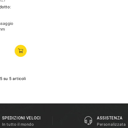
ALY
dotto:
ssaggio
8mm
5 su 5 articoli
SPEDIZIONI VELOCI
ASSISTENZA
In tutto il mondo
Personalizzata