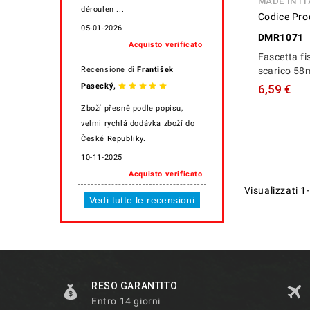
MADE IN IT
déroulen ...
Codice Pro
05-01-2026
DMR1071
Acquisto verificato
Fascetta fi
Recensione di
František
scarico 5
,
Pasecký
6,59 €
Zboží přesně podle popisu,
velmi rychlá dodávka zboží do
České Republiky.
10-11-2025
Acquisto verificato
Visualizzati 1-
Vedi tutte le recensioni
RESO GARANTITO
Entro 14 giorni