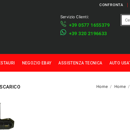
CONFRONTA
Servizio Clienti:
+39 ​​0577 1655379
​+39 320 2196633
ESTAURI
NEGOZIO EBAY
ASSISTENZA TECNICA
AUTO USA
 SCARICO
Home
Home