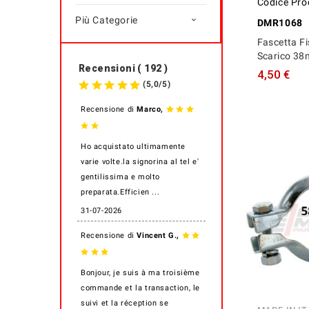
Codice Pro
Più Categorie

DMR1068
Fascetta F
Scarico 3
Recensioni ( 192 )
4,50 €
(
5,0
/
5
)
,
Recensione di
Marco
Ho acquistato ultimamente
varie volte.la signorina al tel e'
gentilissima e molto
preparata.Efficien ...
31-07-2026
,
Recensione di
Vincent G.
Bonjour, je suis à ma troisième
commande et la transaction, le
suivi et la réception se