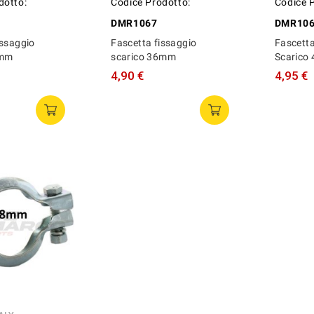
dotto:
Codice Prodotto:
Codice 
DMR1067
DMR10
issaggio
Fascetta fissaggio
Fascetta
8mm
scarico 36mm
Scarico
4,90 €
4,95 €