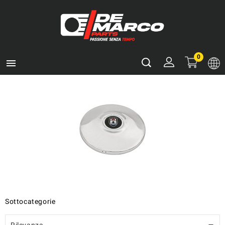
0

Sottocategorie
Rilevanza