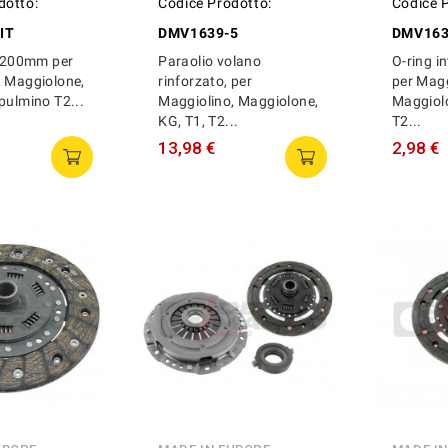
dotto:
Codice Prodotto:
Codice 
IT
DMV1639-5
DMV163
e 200mm per
Paraolio volano
O-ring i
, Maggiolone,
rinforzato, per
per Magg
pulmino T2...
Maggiolino, Maggiolone,
Maggiolo
KG, T1, T2...
T2...
13,98 €
2,98 €