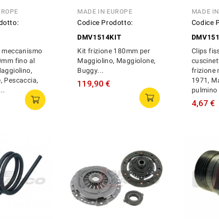
UROPE
MADE IN EUROPE
MADE I
dotto:
Codice Prodotto:
Codice 
DMV1514KIT
DMV15
o meccanismo
Kit frizione 180mm per
Clips fi
0mm fino al
Maggiolino, Maggiolone,
cuscinet
aggiolino,
Buggy...
frizione 
, Pescaccia,
1971, Ma
119,90 €
..
pulmino 
4,67 €