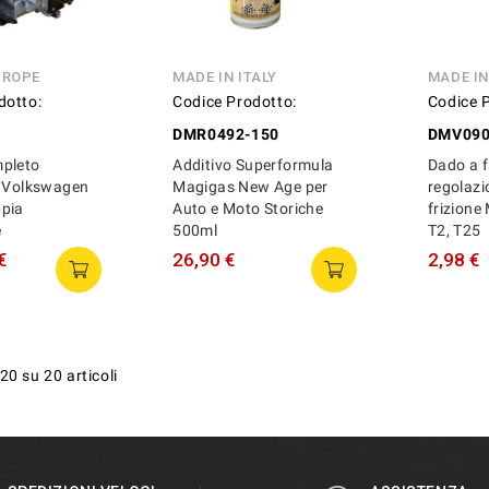
UROPE
MADE IN ITALY
MADE I
dotto:
Codice Prodotto:
Codice 
DMR0492-150
DMV09
pleto
Additivo Superformula
Dado a f
o Volkswagen
Magigas New Age per
regolazi
pia
Auto e Moto Storiche
frizione
e
500ml
T2, T25
€
26,90 €
2,98 €
20 su 20 articoli