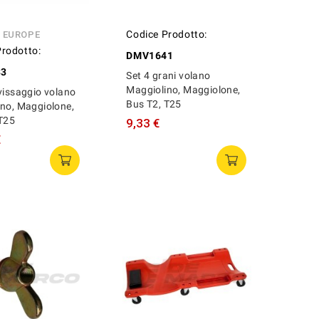
Codice Prodotto:
N EUROPE
Prodotto:
DMV1641
33
Set 4 grani volano
Maggiolino, Maggiolone,
vissaggio volano
Bus T2, T25
no, Maggiolone,
 T25
9,33 €
€