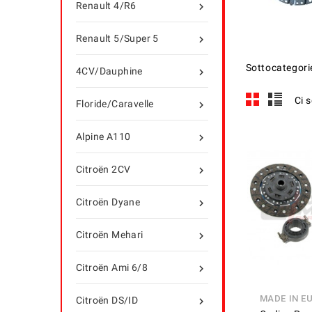
Renault 4/R6

Renault 5/Super 5

Sottocategori
4CV/Dauphine

Ci 
Floride/Caravelle

Alpine A110

Citroën 2CV

Citroën Dyane

Citroën Mehari

Citroën Ami 6/8

MADE IN E
Citroën DS/ID
