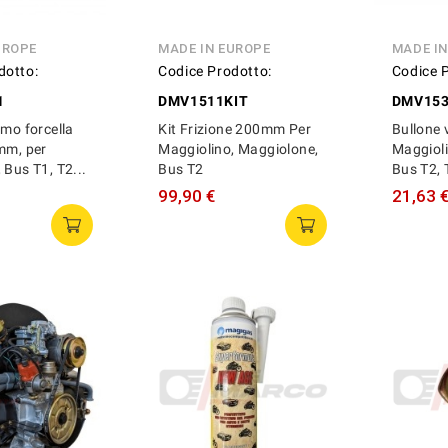
UROPE
MADE IN EUROPE
MADE I
dotto:
Codice Prodotto:
Codice 
1
DMV1511KIT
DMV15
amo forcella
Kit Frizione 200mm Per
Bullone 
mm, per
Maggiolino, Maggiolone,
Maggioli
 Bus T1, T2...
Bus T2
Bus T2,
99,90 €
21,63 