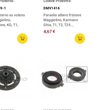
Prodotto:
Codice Prodotto:
9-1
DMV1416
nterno su volano
Paraolio albero frizione
iolino,
Maggiolino, Karmann
ne, KG, T1,
Ghia, T1, T2, T25...
4,67 €