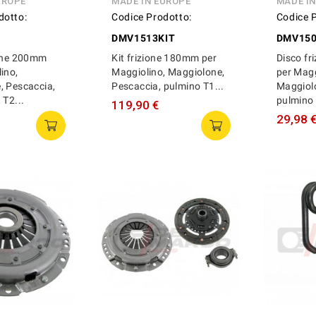
UROPE
MADE IN EUROPE
MADE I
dotto:
Codice Prodotto:
Codice 
DMV1513KIT
DMV15
ione 200mm
Kit frizione 180mm per
Disco f
ino,
Maggiolino, Maggiolone,
per Magg
, Pescaccia,
Pescaccia, pulmino T1...
Maggiolo
 T2...
pulmino 
119,90 €
29,98 