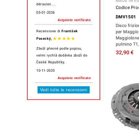
MADE IN E
déroulen ...
Codice Pro
05-01-2026
DMV1501
Acquisto verificato
Disco friz
Recensione di
František
per Maggiol
Maggiolone
,
Pasecký
pulmino T1,
Zboží přesně podle popisu,
32,90 €
velmi rychlá dodávka zboží do
České Republiky.
10-11-2025
Acquisto verificato
Vedi tutte le recensioni