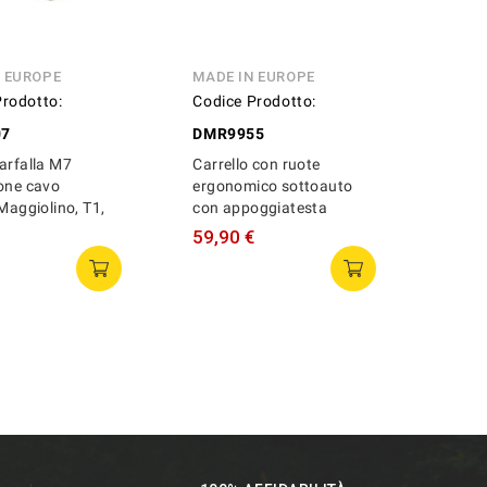
N EUROPE
MADE IN EUROPE
Prodotto:
Codice Prodotto:
07
DMR9955
arfalla M7
Carrello con ruote
one cavo
ergonomico sottoauto
 Maggiolino, T1,
con appoggiatesta
59,90 €