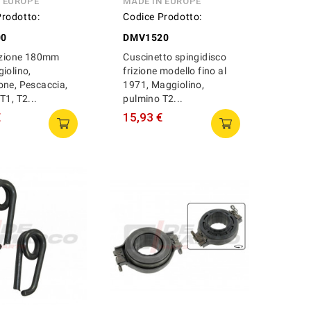
N EUROPE
MADE IN EUROPE
Prodotto:
Codice Prodotto:
00
DMV1520
rizione 180mm
Cuscinetto spingidisco
iolino,
frizione modello fino al
ne, Pescaccia,
1971, Maggiolino,
T1, T2...
pulmino T2...
€
15,93 €