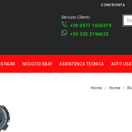
CONFRONTA
Servizio Clienti:
+39 ​​0577 1655379
​+39 320 2196633
ESTAURI
NEGOZIO EBAY
ASSISTENZA TECNICA
AUTO USA
Home
Home
Ri