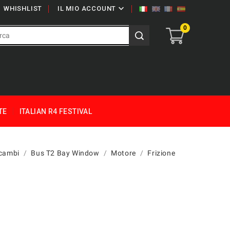

WHISHLIST
IL MIO ACCOUNT
0
TE
ITALIAN R4 FESTIVAL
cambi
Bus T2 Bay Window
Motore
Frizione