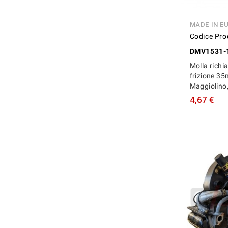
MADE IN E
Codice Pro
DMV1531-
Molla richi
frizione 35
Maggiolino,
4,67 €