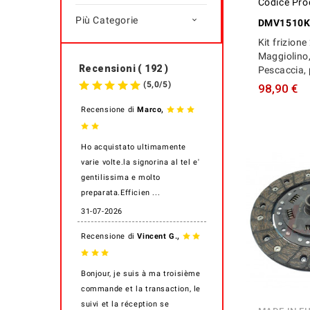
Codice Pro
Più Categorie

DMV1510K
Kit frizion
Maggiolino
Recensioni ( 192 )
Pescaccia, 
(
5,0
/
5
)
98,90 €
,
Recensione di
Marco
Ho acquistato ultimamente
varie volte.la signorina al tel e'
gentilissima e molto
preparata.Efficien ...
31-07-2026
,
Recensione di
Vincent G.
Bonjour, je suis à ma troisième
commande et la transaction, le
suivi et la réception se