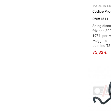
MADE IN E
Codice Pro
DMV1511
Spingidisc
frizione 20
1971, per M
Maggiolone
pulmino T2.
75,32 €