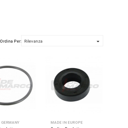

Ordina Per:
Rilevanza
N GERMANY
MADE IN EUROPE