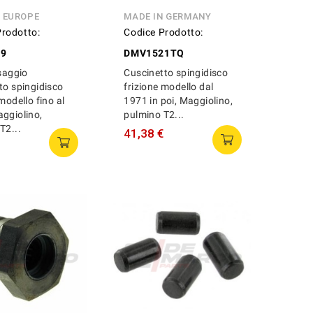
N EUROPE
MADE IN GERMANY
Prodotto:
Codice Prodotto:
19
DMV1521TQ
ssaggio
Cuscinetto spingidisco
to spingidisco
frizione modello dal
modello fino al
1971 in poi, Maggiolino,
ggiolino,
pulmino T2...
T2...
41,38 €