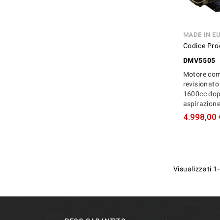
MADE IN E
Codice Pro
DMV5505
Motore com
revisionat
1600cc dop
aspirazion
4.998,00 
Visualizzati 1-