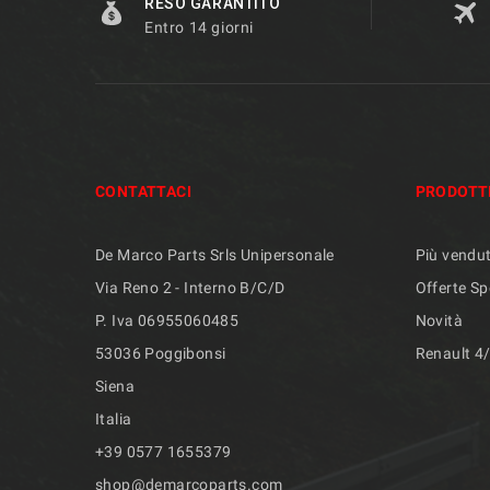
RESO GARANTITO
Entro 14 giorni
CONTATTACI
PRODOTT
De Marco Parts Srls Unipersonale
Più vendut
Via Reno 2 - Interno B/C/D
Offerte Sp
P. Iva 06955060485
Novità
53036 Poggibonsi
Renault 4
Siena
Italia
+39 ​​0577 1655379
shop@demarcoparts.com