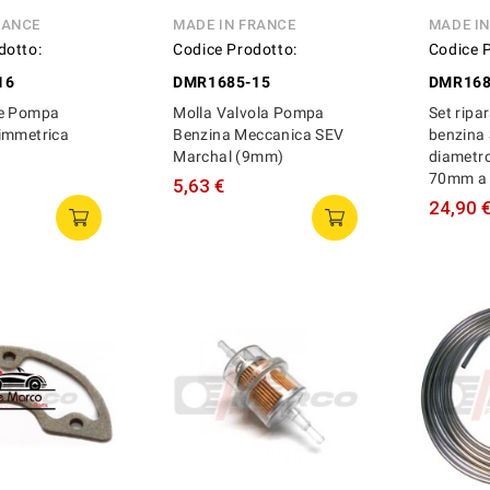
RANCE
MADE IN FRANCE
MADE I
dotto:
Codice Prodotto:
Codice 
16
DMR1685-15
DMR168
ne Pompa
Molla Valvola Pompa
Set rip
immetrica
Benzina Meccanica SEV
benzina
Marchal (9mm)
diametr
70mm a 8
5,63 €
24,90 