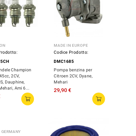
ON
MADE IN EUROPE
Prodotto:
Codice Prodotto:
15CH
DMC1685
andele Champion
Pompa benzina per
45cc, 2CV,
Citroen 2CV, Dyane,
S, Dauphine,
Mehari
Mehari, Ami 6...
29,90 €
€