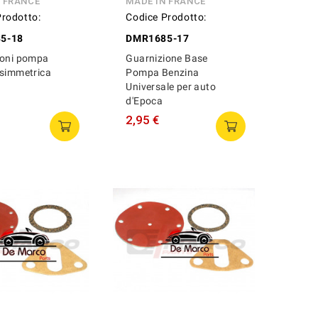
N FRANCE
MADE IN FRANCE
Prodotto:
Codice Prodotto:
5-18
DMR1685-17
ioni pompa
Guarnizione Base
 simmetrica
Pompa Benzina
Universale per auto
d'Epoca
2,95 €