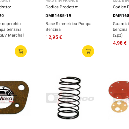
RANCE
MADE IN FRANCE
MADE I
dotto:
Codice Prodotto:
Codice 
20
DMR1685-19
DMR168
e coperchio
Base Simmetrica Pompa
Guarniz
mpa benzina
Benzina
benzina
SEV Marchal
(2pz)
12,95 €
4,98 €