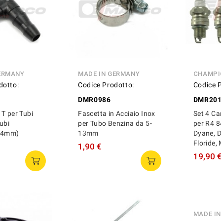
ERMANY
MADE IN GERMANY
CHAMPI
dotto:
Codice Prodotto:
Codice 
DMR0986
DMR20
T per Tubi
Fascetta in Acciaio Inox
Set 4 C
ubi
per Tubo Benzina da 5-
per R4 8
 (4mm)
13mm
Dyane, D
Floride, 
1,90 €
19,90 