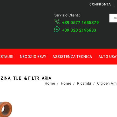
CONFRONTA
Servizio Clienti:
+39 ​​0577 1655379
​+39 320 2196633
ESTAURI
NEGOZIO EBAY
ASSISTENZA TECNICA
AUTO USA
INA, TUBI & FILTRI ARIA
Home
Home
Ricambi
Citroën Am