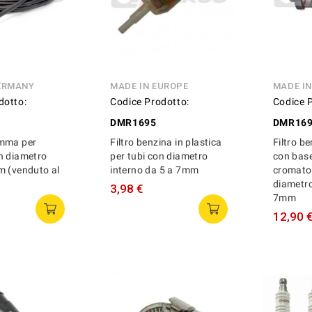
ERMANY
MADE IN EUROPE
MADE I
dotto:
Codice Prodotto:
Codice 
DMR1695
DMR16
mma per
Filtro benzina in plastica
Filtro be
n diametro
per tubi con diametro
con base
m (venduto al
interno da 5 a 7mm
cromato 
diametro
3,98 €
7mm
12,90 