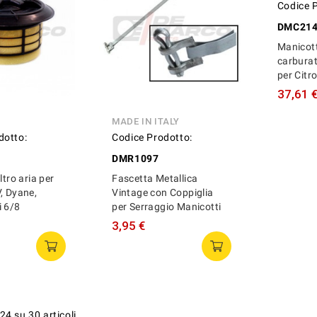
MADE IN ITALY
MADE I
dotto:
Codice Prodotto:
Codice 
DMR1097
DMC214
ltro aria per
Fascetta Metallica
Manicot
, Dyane,
Vintage con Coppiglia
carburat
i 6/8
per Serraggio Manicotti
per Citr
3,95 €
37,61 
24 su 30 articoli