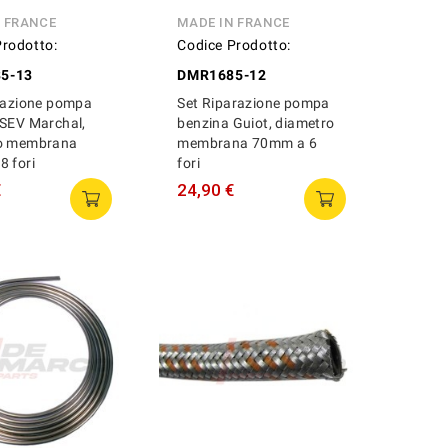
N FRANCE
MADE IN FRANCE
Prodotto:
Codice Prodotto:
5-13
DMR1685-12
arazione pompa
Set Riparazione pompa
 SEV Marchal,
benzina Guiot, diametro
o membrana
membrana 70mm a 6
 fori
fori
€
24,90 €