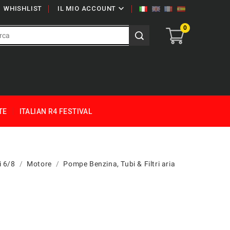

WHISHLIST
IL MIO ACCOUNT
0
TE
ITALIAN R4 FESTIVAL
i 6/8
Motore
Pompe Benzina, Tubi & Filtri aria