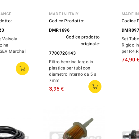
RANCE
MADE IN ITALY
MADE I
dotto:
Codice Prodotto:
Codice 
23
DMR1696
DMR09
Codice prodotto
e Valvola
Set Tubo
originale:
zina
Rigido i
SEV Marchal
per R4,R
7700728143
74,90 
Filtro benzina largo in
plastica per tubi con
diametro interno da 5 a
7mm
3,95 €