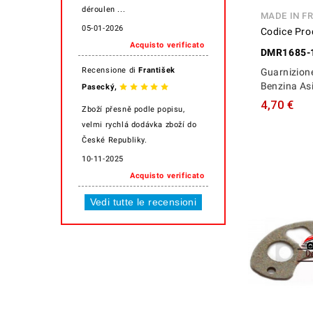
déroulen ...
MADE IN F
05-01-2026
Codice Pro
Acquisto verificato
DMR1685-
Recensione di
František
Guarnizio
,
Benzina As
Pasecký
4,70 €
Zboží přesně podle popisu,
velmi rychlá dodávka zboží do
České Republiky.
10-11-2025
Acquisto verificato
Vedi tutte le recensioni