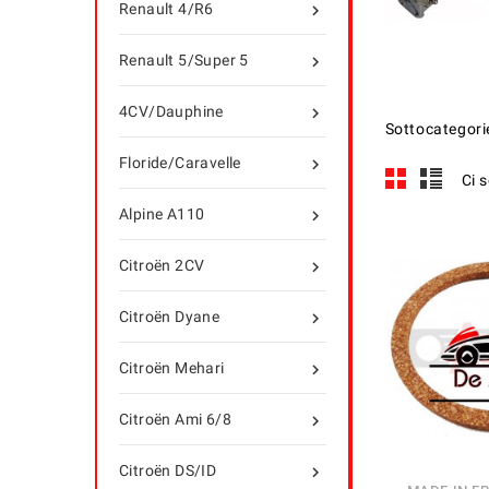
Renault 4/R6

Renault 5/Super 5

4CV/Dauphine

Sottocategori
Floride/Caravelle

Ci 
Alpine A110

Citroën 2CV

Citroën Dyane

Citroën Mehari

Citroën Ami 6/8

Citroën DS/ID
