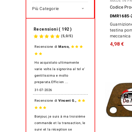
MADE IN F
Codice Pro
Più Categorie

DMR1685-
Guarnizion
Recensioni ( 192 )
testina po
meccanica 
(
5,0
/
5
)
4,98 €
,
Recensione di
Marco
Ho acquistato ultimamente
varie volte.la signorina al tel e'
gentilissima e molto
preparata.Efficien ...
31-07-2026
,
Recensione di
Vincent G.
Bonjour, je suis à ma troisième
commande et la transaction, le
suivi et la réception se