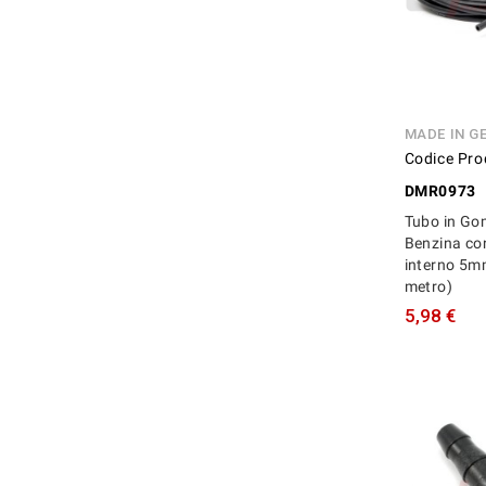
MADE IN G
Codice Pro
DMR0973
Tubo in Go
Benzina co
interno 5m
metro)
5,98 €