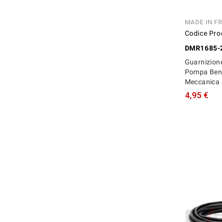
MADE IN F
Codice Pro
DMR1685-
Guarnizion
Pompa Ben
Meccanica 
4,95 €