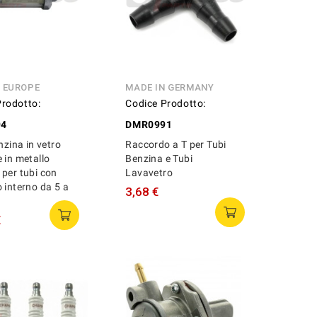
N EUROPE
MADE IN GERMANY
Prodotto:
Codice Prodotto:
94
DMR0991
nzina in vetro
Raccordo a T per Tubi
 in metallo
Benzina e Tubi
per tubi con
Lavavetro
 interno da 5 a
3,68 €
€