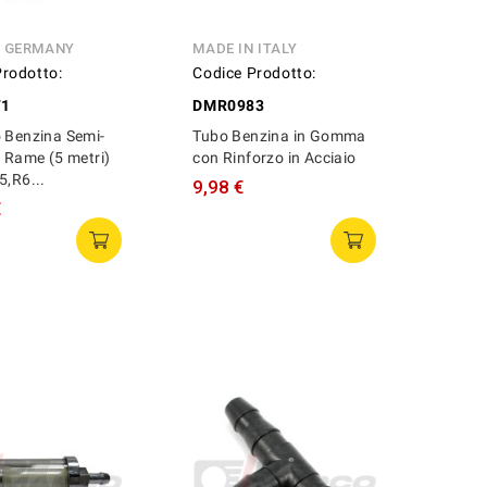
N GERMANY
MADE IN ITALY
Prodotto:
Codice Prodotto:
71
DMR0983
 Benzina Semi-
Tubo Benzina in Gomma
n Rame (5 metri)
con Rinforzo in Acciaio
5,R6...
9,98 €
€