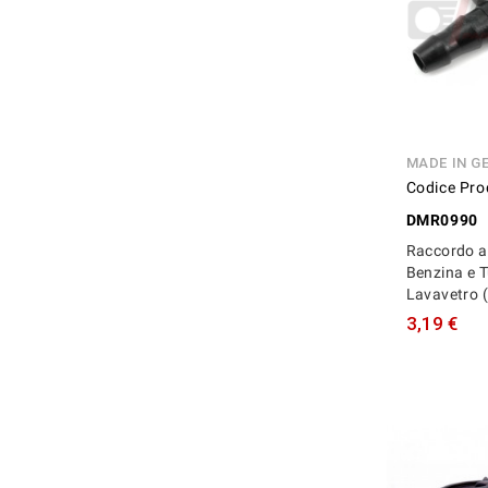
MADE IN G
Codice Pro
DMR0990
Raccordo a 
Benzina e T
Lavavetro
3,19 €