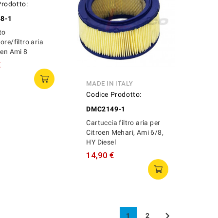
N GERMANY
MADE IN ITALY
Prodotto:
Codice Prodotto:
8-1
DMC2149-1
to
Cartuccia filtro aria per
ore/filtro aria
Citroen Mehari, Ami 6/8,
oen Ami 8
HY Diesel
€
14,90 €

1
2