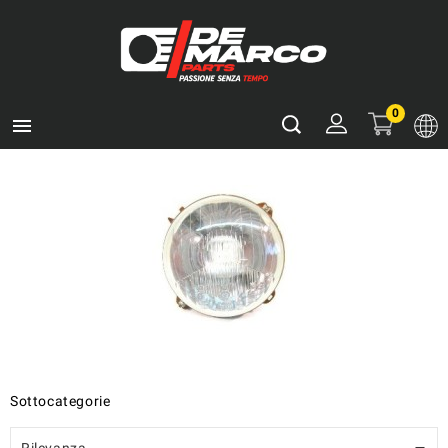
0

Sottocategorie
Rilevanza