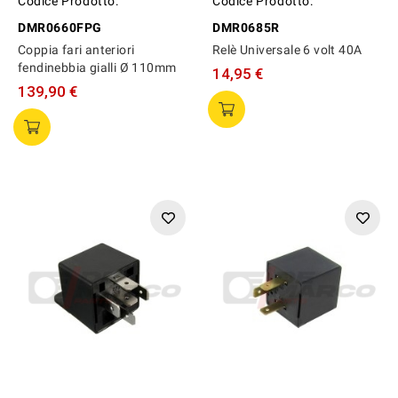
Codice Prodotto:
Codice Prodotto:
DMR0660FPG
DMR0685R
Coppia fari anteriori
Relè Universale 6 volt 40A
fendinebbia gialli Ø 110mm
14,95 €
139,90 €