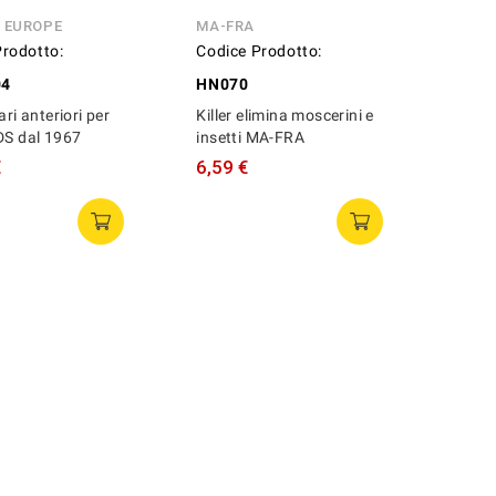
N EUROPE
MA-FRA
Prodotto:
Codice Prodotto:
04
HN070
ari anteriori per
Killer elimina moscerini e
DS dal 1967
insetti MA-FRA
€
6,59 €