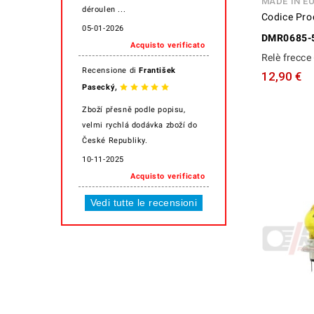
MADE IN E
déroulen ...
Codice Pro
05-01-2026
DMR0685-
Acquisto verificato
Relè frecce 
Recensione di
František
12,90 €
,
Pasecký
Zboží přesně podle popisu,
velmi rychlá dodávka zboží do
České Republiky.
10-11-2025
Acquisto verificato
Vedi tutte le recensioni