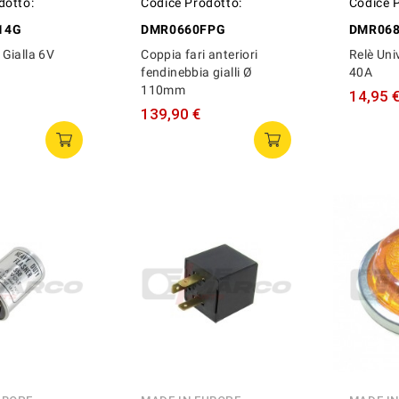
dotto:
Codice Prodotto:
Codice 
14G
DMR0660FPG
DMR06
Gialla 6V
Coppia fari anteriori
Relè Uni
fendinebbia gialli Ø
40A
110mm
14,95 
139,90 €