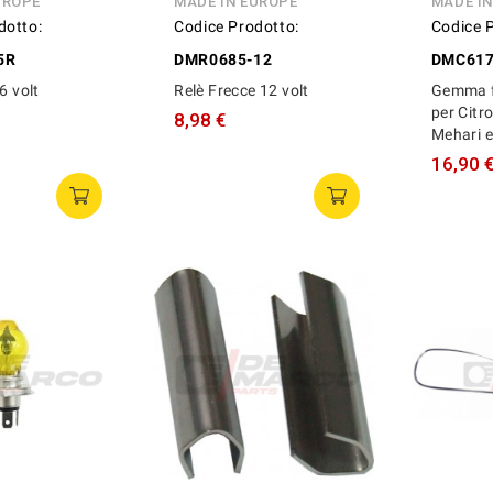
UROPE
MADE IN EUROPE
MADE I
dotto:
Codice Prodotto:
Codice 
5R
DMR0685-12
DMC61
6 volt
Relè Frecce 12 volt
Gemma fa
per Citr
8,98 €
Mehari 
16,90 