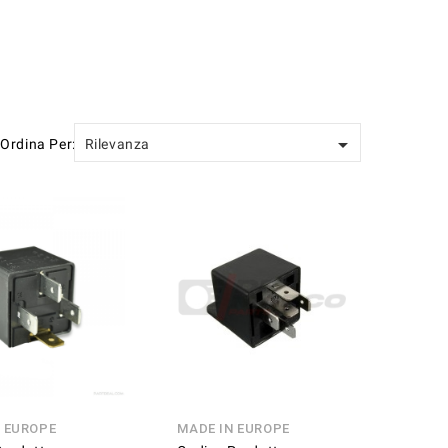

Ordina Per:
Rilevanza
N EUROPE
MADE IN EUROPE