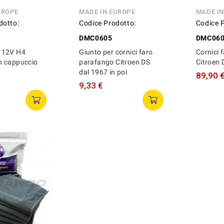
UROPE
MADE IN EUROPE
MADE I
dotto:
Codice Prodotto:
Codice 
G
DMC0605
DMC06
 12V H4
Giunto per cornici faro
Cornici f
n cappuccio
parafango Citroen DS
Citroen 
dal 1967 in poi
89,90 
9,33 €