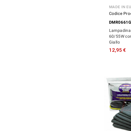
MADE IN E
Codice Pro
DMR0661
Lampadina
60/55W co
Giallo
12,95 €