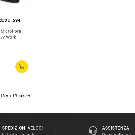
dotto:
594
 Microfibra
avy Work
13 su 13 articoli
SPEDIZIONI VELOCI
ASSISTENZA
In tutto il mondo
Personalizzata