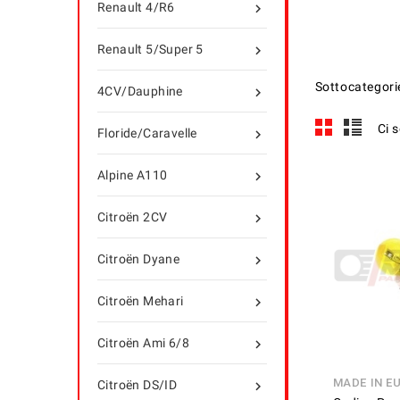
Renault 4/R6

Renault 5/Super 5

Sottocategori
4CV/Dauphine

Ci 
Floride/Caravelle

Alpine A110

Citroën 2CV

Citroën Dyane

Citroën Mehari

Citroën Ami 6/8

MADE IN E
Citroën DS/ID
