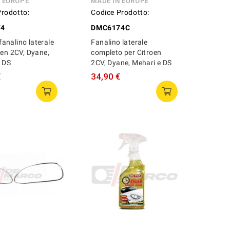
N EUROPE
MADE IN EUROPE
Prodotto:
Codice Prodotto:
74
DMC6174C
nalino laterale
Fanalino laterale
oen 2CV, Dyane,
completo per Citroen
e DS
2CV, Dyane, Mehari e DS
€
34,90 €