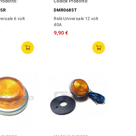
Prodotto:
Codice Prodotto:
85R
DMR0685T
versale 6 volt
Relè Universale 12 volt
40A
€
9,90 €