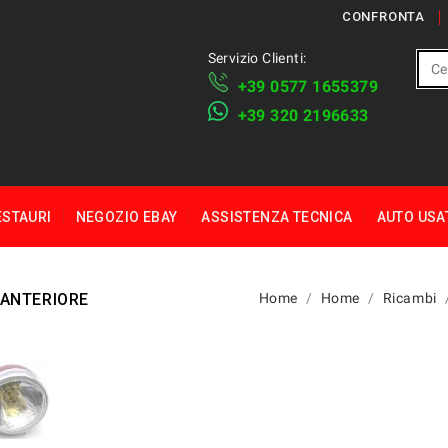
CONFRONTA
Servizio Clienti:
+39 ​​0577 1655379
​+39 320 2196633
ESTAURI
NEGOZIO EBAY
ASSISTENZA TECNICA
AUTO USA
 ANTERIORE
Home
Home
Ricambi