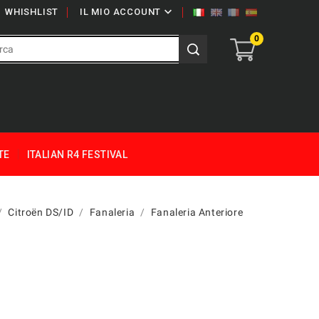

WHISHLIST
IL MIO ACCOUNT
0
TE
ITALIAN R4 FESTIVAL
Citroën DS/ID
Fanaleria
Fanaleria Anteriore