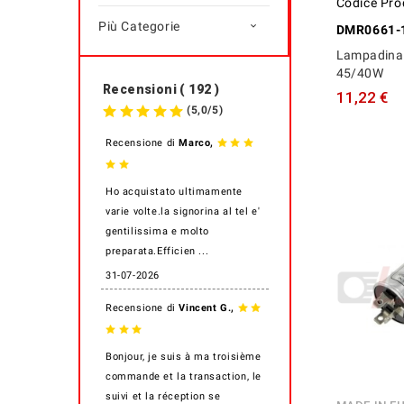
Codice Pro
Più Categorie

DMR0661-
Lampadina 
45/40W
Recensioni ( 192 )
11,22 €
(
5,0
/
5
)
,
Recensione di
Marco
Ho acquistato ultimamente
varie volte.la signorina al tel e'
gentilissima e molto
preparata.Efficien ...
31-07-2026
,
Recensione di
Vincent G.
Bonjour, je suis à ma troisième
commande et la transaction, le
suivi et la réception se