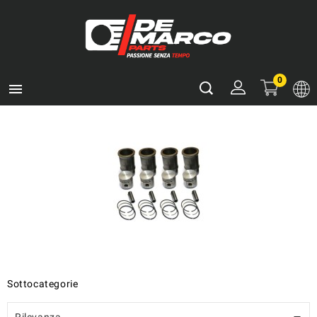
0

Sottocategorie
Rilevanza