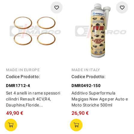
MADE IN EUROPE
MADE IN ITALY
Codice Prodotto:
Codice Prodotto:
DMR1712-4
DMR0492-150
Set 4 anelli in rame spessori
Additivo Superformula
cilindri Renault 4CV,R4,
Magigas New Age per Auto e
Dauphine,Floride...
Moto Storiche 500ml
49,90 €
26,90 €