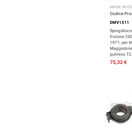
MADE IN E
Codice Pro
DMV1511
Spingidisc
frizione 20
1971, per M
Maggiolone
pulmino T2.
75,32 €