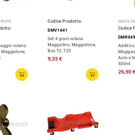
Codice Prodotto:
UROPE
MADE IN
dotto:
Codice 
DMV1641
DMR049
Set 4 grani volano
Maggiolino, Maggiolone,
saggio volano
Additivo
Bus T2, T25
, Maggiolone,
Magigas
5
Auto e M
9,33 €
500ml
26,90 