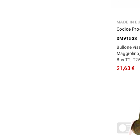
MADE IN E
Codice Pro
DMV1533
Bullone vis
Maggiolino
Bus T2, T2
21,63 €