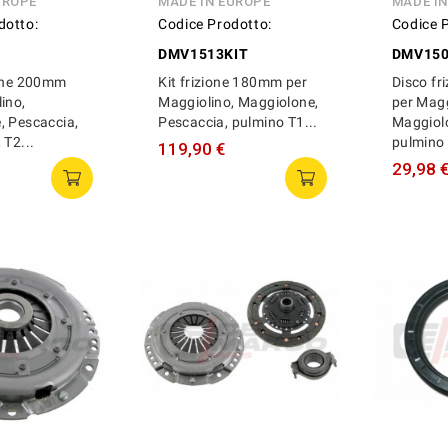
UROPE
MADE IN EUROPE
MADE I
dotto:
Codice Prodotto:
Codice 
DMV1513KIT
DMV15
ione 200mm
Kit frizione 180mm per
Disco f
ino,
Maggiolino, Maggiolone,
per Magg
, Pescaccia,
Pescaccia, pulmino T1...
Maggiolo
 T2...
pulmino 
119,90 €
29,98 