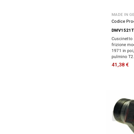
MADE IN G
Codice Pro
DMV1521
Cuscinetto 
frizione mo
1971 in poi
pulmino T2.
41,38 €