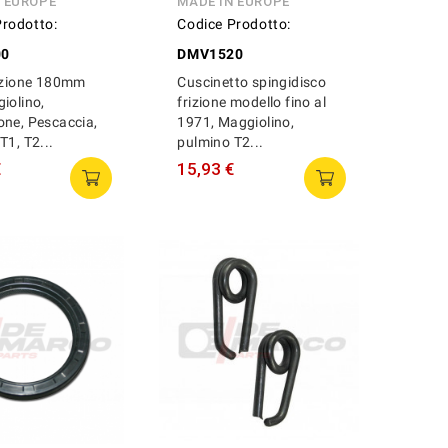
N EUROPE
MADE IN EUROPE
Prodotto:
Codice Prodotto:
00
DMV1520
rizione 180mm
Cuscinetto spingidisco
iolino,
frizione modello fino al
ne, Pescaccia,
1971, Maggiolino,
T1, T2...
pulmino T2...
€
15,93 €