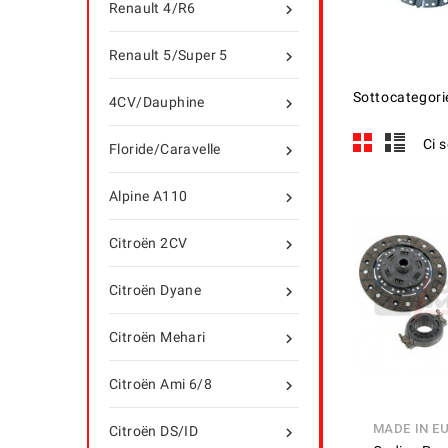
Renault 4/R6

Renault 5/Super 5

Sottocategori
4CV/Dauphine

Ci 
Floride/Caravelle

Alpine A110

Citroën 2CV

Citroën Dyane

Citroën Mehari

Citroën Ami 6/8

MADE IN E
Citroën DS/ID
