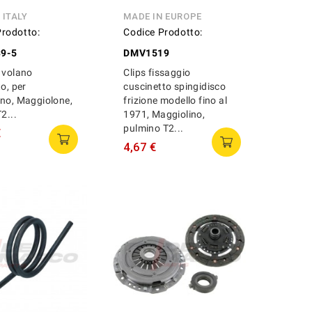
 ITALY
MADE IN EUROPE
Prodotto:
Codice Prodotto:
9-5
DMV1519
 volano
Clips fissaggio
to, per
cuscinetto spingidisco
no, Maggiolone,
frizione modello fino al
2...
1971, Maggiolino,
pulmino T2...
€
4,67 €