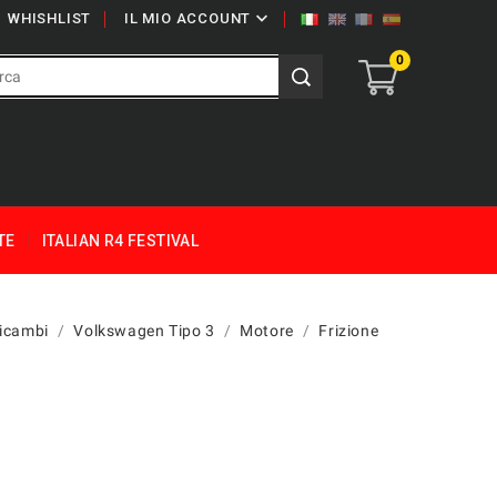

WHISHLIST
IL MIO ACCOUNT
0
TE
ITALIAN R4 FESTIVAL
icambi
Volkswagen Tipo 3
Motore
Frizione