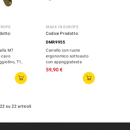
UROPE
MADE IN EUROPE
dotto:
Codice Prodotto:
DMR9955
alla M7
Carrello con ruote
e cavo
ergonomico sottoauto
ggiolino, T1,
con appoggiatesta
59,90 €
22 su 22 articoli