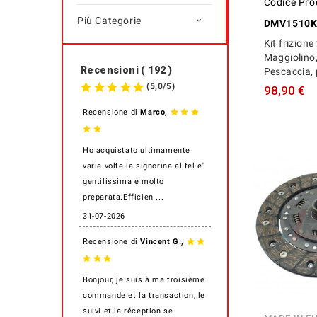
Codice Pro
Più Categorie

DMV1510K
Kit frizion
Maggiolino
Recensioni ( 192 )
Pescaccia, 
(
5,0
/
5
)
98,90 €
,
Recensione di
Marco
Ho acquistato ultimamente
varie volte.la signorina al tel e'
gentilissima e molto
preparata.Efficien ...
31-07-2026
,
Recensione di
Vincent G.
Bonjour, je suis à ma troisième
commande et la transaction, le
suivi et la réception se