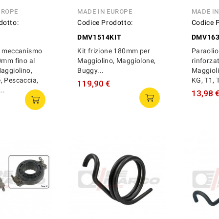
UROPE
MADE IN EUROPE
MADE IN
dotto:
Codice Prodotto:
Codice 
DMV1514KIT
DMV163
o meccanismo
Kit frizione 180mm per
Paraolio
0mm fino al
Maggiolino, Maggiolone,
rinforza
aggiolino,
Buggy...
Maggioli
, Pescaccia,
KG, T1, T
119,90 €
..
13,98 