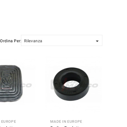

Ordina Per:
Rilevanza
N EUROPE
MADE IN EUROPE