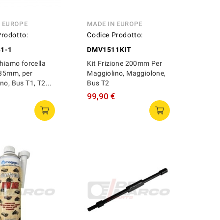
N EUROPE
MADE IN EUROPE
Prodotto:
Codice Prodotto:
1-1
DMV1511KIT
chiamo forcella
Kit Frizione 200mm Per
 35mm, per
Maggiolino, Maggiolone,
no, Bus T1, T2...
Bus T2
99,90 €