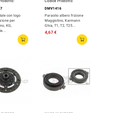
Prodotto:
Codice Prodotto:
57
DMV1416
ale con logo
Paraolio albero frizione
izione per
Maggiolino, Karmann
no, KG,
Ghia, T1, T2, T25...
a...
4,67 €