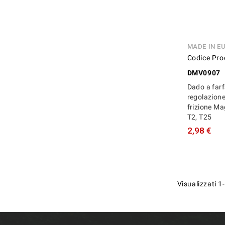
MADE IN E
Codice Pro
DMV0907
Dado a farf
regolazion
frizione Ma
T2, T25
2,98 €
Visualizzati 1-