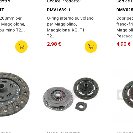
dotto:
Codice Prodotto:
Codice 
IT
DMV1639-1
DMV02
e 200mm per
O-ring interno su volano
Copriped
, Maggiolone,
per Maggiolino,
freno/fr
pulmino T2...
Maggiolone, KG, T1,
Maggioli
T2...
Pescacci
2,98 €
4,90 €