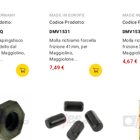
ERMANY
MADE IN EUROPE
MADE I
dotto:
Codice Prodotto:
Codice 
TQ
DMV1531
DMV153
spingidisco
Molla richiamo forcella
Molla ri
dello dal
frizione 41mm, per
frizione
, Maggiolino,
Maggiolino,
Maggioli
..
Maggiolone...
4,67 €
7,49 €