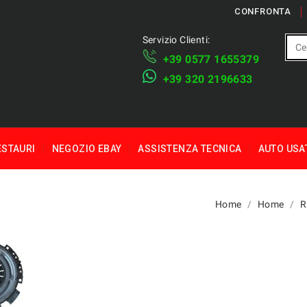
CONFRONTA
Servizio Clienti:
+39 ​​0577 1655379
​+39 320 2196633
ESTAURI
NEGOZIO EBAY
ASSISTENZA TECNICA
AUTO USA
Home
Home
R