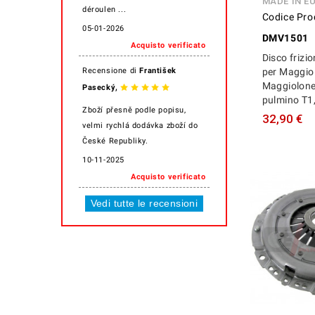
MADE IN E
déroulen ...
Codice Pro
05-01-2026
DMV1501
Acquisto verificato
Disco friz
Recensione di
František
per Maggiol
Maggiolone
,
Pasecký
pulmino T1,
Zboží přesně podle popisu,
32,90 €
velmi rychlá dodávka zboží do
České Republiky.
10-11-2025
Acquisto verificato
Vedi tutte le recensioni