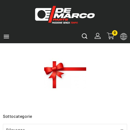
0

Sottocategorie
Rilevanza