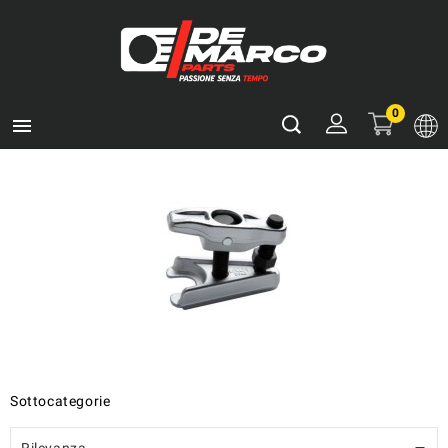
0

Sottocategorie
Rilevanza