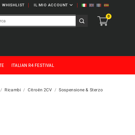

WHISHLIST
IL MIO ACCOUNT
0
TE
ITALIAN R4 FESTIVAL
Ricambi
Citroën 2CV
Sospensione & Sterzo