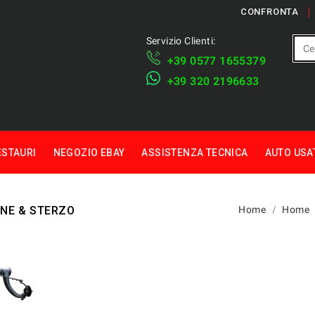
CONFRONTA
Servizio Clienti:
+39 ​​0577 1655379
​+39 320 2196633
ESTAURI
NEGOZIO EBAY
ASSISTENZA TECNICA
AUTO USA
NE & STERZO
Home
Home