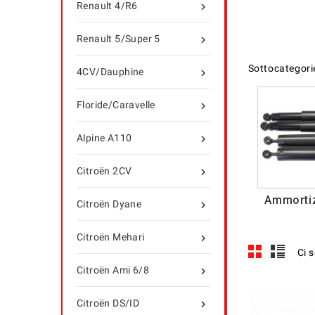
Renault 4/R6

Renault 5/Super 5

Sottocategori
4CV/Dauphine

Floride/Caravelle

Alpine A110

Citroën 2CV

Ammortiz
Citroën Dyane

Citroën Mehari

Ci 
Citroën Ami 6/8

Citroën DS/ID
