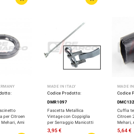
ERMANY
MADE IN ITALY
MADE I
dotto:
Codice Prodotto:
Codice 
DMR1097
DMC13
scinetto
Fascetta Metallica
Cuffia t
a per Citroen
Vintage con Coppiglia
Citroen 
 Mehari, Ami
per Serraggio Manicotti
Mehari, 
3,95 €
5,64 €