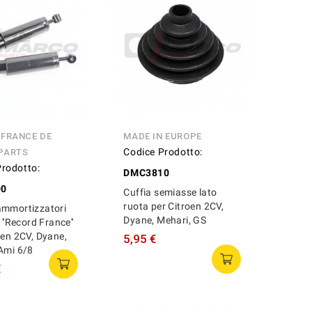
 FRANCE DE
MADE IN EUROPE
Codice Prodotto:
PARTS
Prodotto:
DMC3810
00
Cuffia semiasse lato
ruota per Citroen 2CV,
ammortizzatori
Dyane, Mehari, GS
 ''Record France''
oen 2CV, Dyane,
5,95 €
Ami 6/8
€