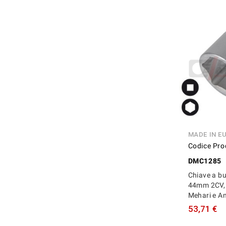
MADE IN E
Codice Pro
DMC1285
Chiave a b
44mm 2CV,
Mehari e A
53,71 €