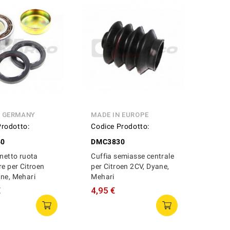
N GERMANY
MADE IN EUROPE
Prodotto:
Codice Prodotto:
40
DMC3830
inetto ruota
Cuffia semiasse centrale
re per Citroen
per Citroen 2CV, Dyane,
ne, Mehari
Mehari
€
4,95 €