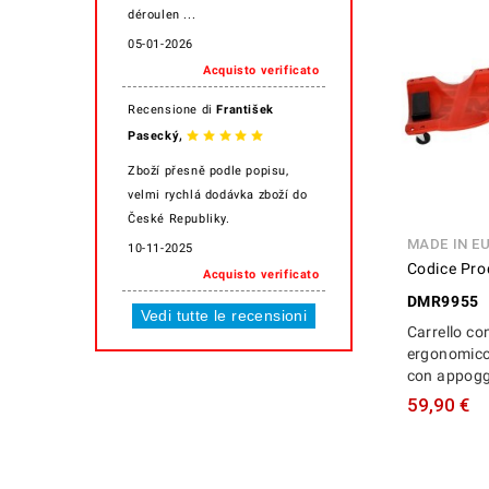
déroulen ...
05-01-2026
Acquisto verificato
Recensione di
František
,
Pasecký
Zboží přesně podle popisu,
velmi rychlá dodávka zboží do
České Republiky.
MADE IN E
10-11-2025
Codice Pro
Acquisto verificato
DMR9955
Vedi tutte le recensioni
Carrello co
ergonomico
con appogg
59,90 €