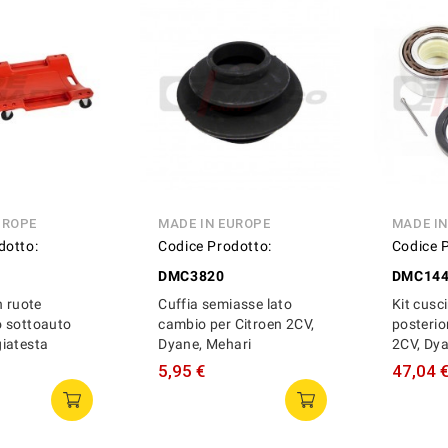
UROPE
MADE IN EUROPE
MADE I
dotto:
Codice Prodotto:
Codice 
DMC3820
DMC14
n ruote
Cuffia semiasse lato
Kit cusc
 sottoauto
cambio per Citroen 2CV,
posterio
iatesta
Dyane, Mehari
2CV, Dya
5,95 €
47,04 