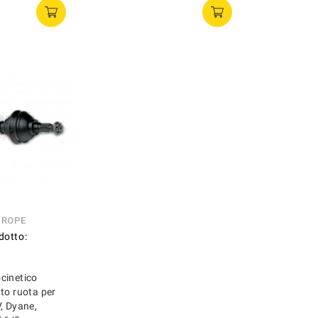
UROPE
dotto:
cinetico
to ruota per
, Dyane,