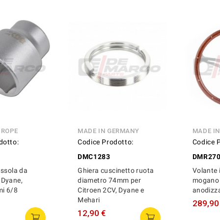
UROPE
MADE IN GERMANY
MADE IN
dotto:
Codice Prodotto:
Codice 
DMC1283
DMR27
ussola da
Ghiera cuscinetto ruota
Volante 
 Dyane,
diametro 74mm per
mogano 
mi 6/8
Citroen 2CV, Dyane e
anodizza
Mehari
289,90
12,90 €