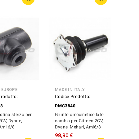
N EUROPE
MADE IN ITALY
Prodotto:
Codice Prodotto:
28
DMC3840
estina sterzo per
Giunto omocinetico lato
2CV, Dyane,
cambio per Citroen 2CV,
Ami 6/8
Dyane, Mehari, Ami6/8
98,90 €