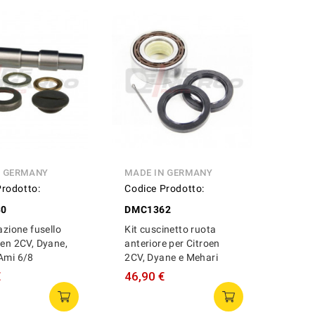
N GERMANY
MADE IN GERMANY
Prodotto:
Codice Prodotto:
30
DMC1362
azione fusello
Kit cuscinetto ruota
oen 2CV, Dyane,
anteriore per Citroen
Ami 6/8
2CV, Dyane e Mehari
€
46,90 €