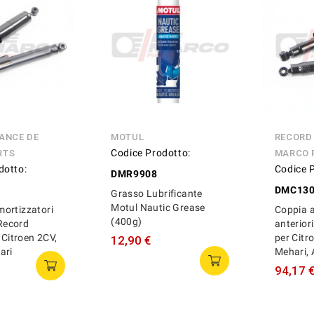
ANCE DE
MOTUL
RECORD
Codice Prodotto:
RTS
MARCO 
dotto:
Codice 
DMR9908
DMC13
Grasso Lubrificante
Motul Nautic Grease
ortizzatori
Coppia 
(400g)
'Record
anteriori
r Citroen 2CV,
per Citr
12,90 €
ari
Mehari, 
94,17 