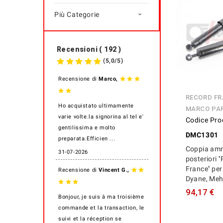
Più Categorie

Recensioni ( 192 )
(
5,0
/
5
)
,
Recensione di
Marco
RECORD FR
Ho acquistato ultimamente
MARCO PA
varie volte.la signorina al tel e'
Codice Pro
gentilissima e molto
DMC1301
preparata.Efficien ...
Coppia amm
31-07-2026
posteriori '
France'' pe
,
Recensione di
Vincent G.
Dyane, Meh
94,17 €
Bonjour, je suis à ma troisième
commande et la transaction, le
suivi et la réception se