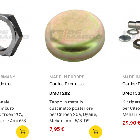
ERMANY
MADE IN EUROPE
MADE I
dotto:
Codice Prodotto:
Codice 
DMC1282
DMC13
onale
Tappo in metallo
Kit ripar
tamburo
cuscinetto posteriore
per Citr
Citroen 2CV,
per Citroen 2CV, Dyane,
Mehari, 
ari e Ami 6/8
Mehari, Ami 6/8, DS
29,90 
7,95 €